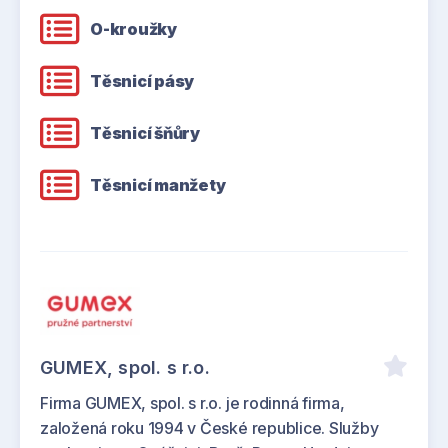
O-kroužky
Těsnicí pásy
Těsnicí šňůry
Těsnicí manžety
GUMEX, spol. s r.o.
Firma GUMEX, spol. s r.o. je rodinná firma,
založená roku 1994 v České republice. Služby