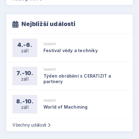
Nejbližší události
4.-6.
Veletrh
září
Festival vědy a techniky
Veletrh
7.-10.
Týden obrábění s CERATIZIT a
září
partnery
8.-10.
Veletrh
září
World of Machining
Všechny události