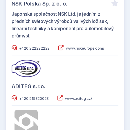
NSK Polska Sp. z o. o.
Japonská společnost NSK Ltd. je jedním z
předních světových výrobců valivých ložisek,
lineární techniky a komponent pro automobilový
průmysl.
+420 222222222
www.nskeurope.com/
ADITEG s.r.o.
+420 515320023
www.aditeg.cz/