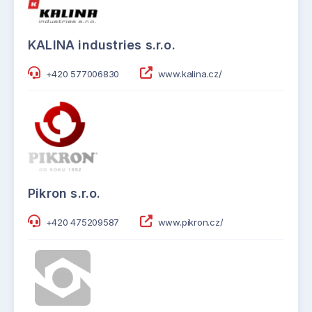
KALINA industries s.r.o.
+420 577006830
www.kalina.cz/
Pikron s.r.o.
+420 475209587
www.pikron.cz/