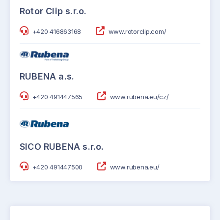
Rotor Clip s.r.o.
+420 416863168
www.rotorclip.com/
RUBENA a.s.
+420 491447565
www.rubena.eu/cz/
SICO RUBENA s.r.o.
+420 491447500
www.rubena.eu/