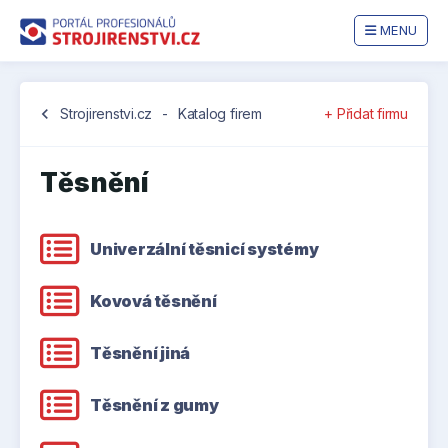
MENU
chevron_left
Strojirenstvi.cz
-
Katalog firem
+ Přidat firmu
Těsnění
Univerzální těsnicí systémy
Kovová těsnění
Těsnění jiná
Těsnění z gumy