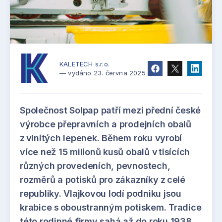
KALETECH s.r.o.
— vydáno 23. června 2025
Společnost Solpap patří mezi přední české
výrobce přepravních a prodejních obalů
z vlnitých lepenek. Během roku vyrobí
více než 15 milionů kusů obalů v tisících
různých provedeních, pevnostech,
rozměrů a potisků pro zákazníky z celé
republiky. Vlajkovou lodí podniku jsou
krabice s oboustranným potiskem. Tradice
této rodinné firmy sahá až do roku 1938.