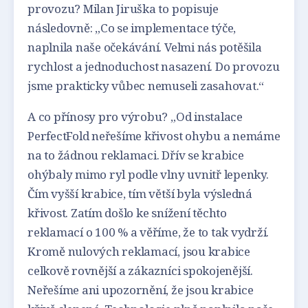
provozu? Milan Jiruška to popisuje
následovně: „Co se implementace týče,
naplnila naše očekávání. Velmi nás potěšila
rychlost a jednoduchost nasazení. Do provozu
jsme prakticky vůbec nemuseli zasahovat.“
A co přínosy pro výrobu? „Od instalace
PerfectFold neřešíme křivost ohybu a nemáme
na to žádnou reklamaci. Dřív se krabice
ohýbaly mimo ryl podle vlny uvnitř lepenky.
Čím vyšší krabice, tím větší byla výsledná
křivost. Zatím došlo ke snížení těchto
reklamací o 100 % a věříme, že to tak vydrží.
Kromě nulových reklamací, jsou krabice
celkově rovnější a zákazníci spokojenější.
Neřešíme ani upozornění, že jsou krabice