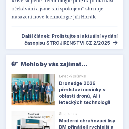
křivě slepené. Technologie plně naplnila naše
očekávání a jsme s ní spokojeni“ shrnuje
nasazení nové technologie Jiří Horák.
Další článek: Prolistujte si aktuální vydání
časopisu STROJIRENSTVI.CZ 2/2025
Mohlo by vás zajímat...
Letecký průmysl
Dronedge 2026
představí novinky v
oblasti dronů, AI i
leteckých technologií
Strojírenství
Moderní ohraňovací lisy
BM přinášejí rychlejší a