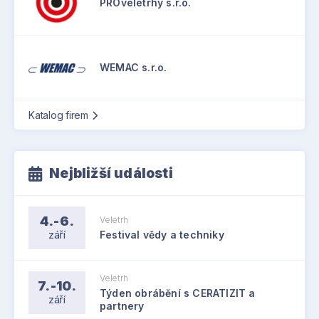
PROveletrhy s.r.o.
WEMAC s.r.o.
Katalog firem
Nejbližší události
4.-6.
Veletrh
září
Festival vědy a techniky
Veletrh
7.-10.
Týden obrábění s CERATIZIT a
září
partnery