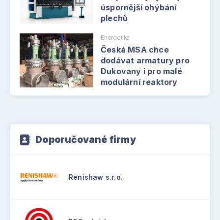
úspornější ohýbání
plechů
Energetika
Česká MSA chce
dodávat armatury pro
Dukovany i pro malé
modulární reaktory
Doporučované firmy
Renishaw s.r.o.