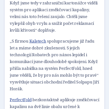
Když jsme tedy v zahraniční kartonážce viděli
systém pro aplikaci změkčovací kapaliny,
velmi nás toto řešení zaujalo. Chtěli jsme
vylepšil ohyb v rylu a snížit počet reklamací
kvůli křivosti“ doplňuje.
„S firmou
Kaletech
spolupracujeme již řadu
let a máme dobré zkušenosti. S jejich
technologií Robatech pro nános lepidel i
komunikací jsme dlouhodobě spokojeni. Když
přišla nabídka na systém PerfectFold, hned
jsme věděli, že by pro nás mohlo být to pravé“
vysvětluje situaci obchodní ředitel Solpapu Jiří
Horák.
PerfectFold
bezkontaktně aplikuje změkčovací
kapalinu na dvě linie obalu určené k