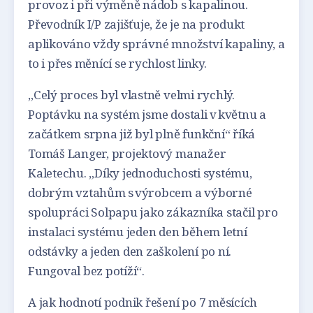
provoz i při výměně nádob s kapalinou.
Převodník I/P zajišťuje, že je na produkt
aplikováno vždy správné množství kapaliny, a
to i přes měnící se rychlost linky.
„Celý proces byl vlastně velmi rychlý.
Poptávku na systém jsme dostali v květnu a
začátkem srpna již byl plně funkční“ říká
Tomáš Langer, projektový manažer
Kaletechu. „Díky jednoduchosti systému,
dobrým vztahům s výrobcem a výborné
spolupráci Solpapu jako zákazníka stačil pro
instalaci systému jeden den během letní
odstávky a jeden den zaškolení po ní.
Fungoval bez potíží“.
A jak hodnotí podnik řešení po 7 měsících