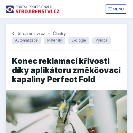
MENU
chevron_left
Strojirenstvi.cz
-
Články
Automatizace
Materiály
Ekologie
Výroba
Konec reklamací křivosti
díky aplikátoru změkčovací
kapaliny Perfect Fold