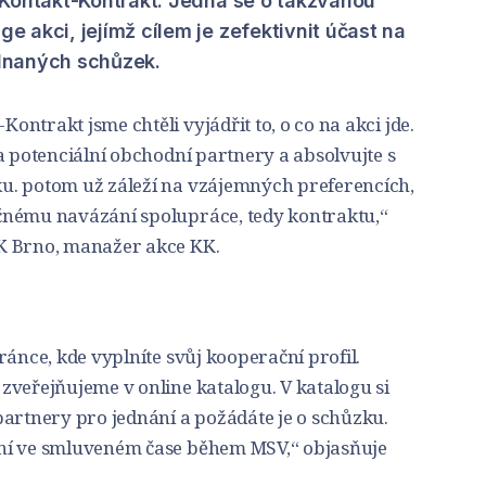
 Kontakt-Kontrakt. Jedná se o takzvanou
 akci, jejímž cílem je zefektivnit účast na
dnaných schůzek.
ntrakt jsme chtěli vyjádřit to, o co na akci jde.
a potenciální obchodní partnery a absolvujte s
u. potom už záleží na vzájemných preferencích,
čnému navázání spolupráce, tedy kontraktu,“
K Brno, manažer akce KK.
ránce, kde vyplníte svůj kooperační profil.
zveřejňujeme v online katalogu. V katalogu si
partnery pro jednání a požádáte je o schůzku.
ní ve smluveném čase během MSV,“ objasňuje