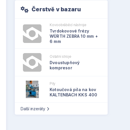
Čerstvě v bazaru
Kovoobráběcí nástroje
Tvrdokovové frézy
WÜRTH ZEBRA 10 mm +
6 mm
Ostatní stroje
Dvoustupňový
kompresor
Pily
Kotoučová pila na kov
KALTENBACH KKS 400
Další inzeráty