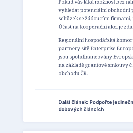
Pokud vás láká možnost bez ná
vyhledat potenciální obchodní pa
schůzek se žádoucími firmami, 
Účast na kooperační akci je zd
Regionální hospodářská komora
partnery sítě Enterprise Euro
jsou spolufinancovány Evrops
na základě grantové smlouvy č
obchodu ČR.
Další článek: Podpořte jedineč
dobových článcích