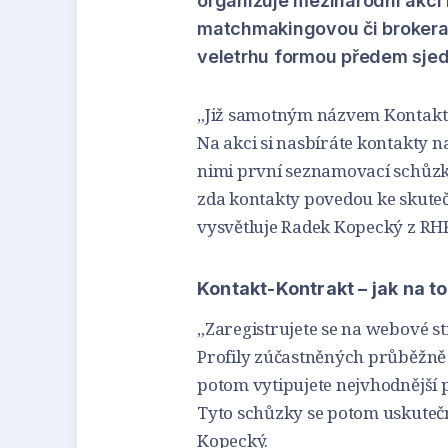
organizuje mezinárodní akci
matchmakingovou či brokerage
veletrhu formou předem sje
„Již samotným názvem Kontakt-Ko
Na akci si nasbíráte kontakty n
nimi první seznamovací schůzk
zda kontakty povedou ke skute
vysvětluje Radek Kopecký z RH
Kontakt-Kontrakt – jak na to
„Zaregistrujete se na webové st
Profily zúčastněných průběžně 
potom vytipujete nejvhodnější 
Tyto schůzky se potom uskuteč
Kopecký.