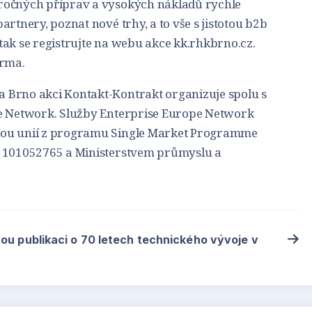
ročných příprav a vysokých nákladů rychle
rtnery, poznat nové trhy, a to vše s jistotou b2b
tak se registrujte na webu akce kk.rhkbrno.cz.
arma.
 Brno akci Kontakt-Kontrakt organizuje spolu s
pe Network. Služby Enterprise Europe Network
kou unií z programu Single Market Programme
. 101052765 a Ministerstvem průmyslu a
nou publikaci o 70 letech technického vývoje v