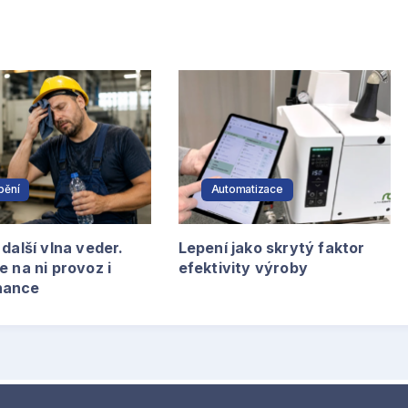
bění
Automatizace
 další vlna veder.
Lepení jako skrytý faktor
e na ni provoz i
efektivity výroby
nance