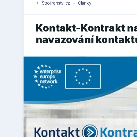
chevron_left
Strojirenstvi.cz
-
Články
Kontakt-Kontrakt na
navazování kontakt