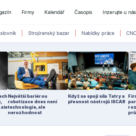
gazín
Firmy
Kalendář
Časopis
Inzerujte u ná
slovník
Strojírenský bazar
Nabídky práce
CNC
tech
Největší bariérou
Když se spojí síla Tatry a
Fir
,
robotizace dnes není
přesnost nástrojů ISCAR
par
Asie
technologie, ale
ro
nerozhodnost
pr