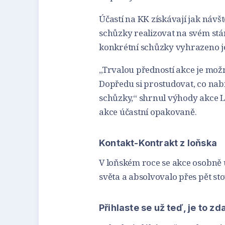
Účastí na KK získávají jak návš
schůzky realizovat na svém stá
konkrétní schůzky vyhrazeno je
„Trvalou předností akce je možn
Dopředu si prostudovat, co nabíz
schůzky,“ shrnul výhody akce La
akce účastní opakovaně.
Kontakt-Kontrakt z loňska
V loňském roce se akce osobně ú
světa a absolvovalo přes pět st
Přihlaste se už teď, je to z