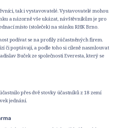
těvníci, tak i vystavovatelé. Vystavovatelé mohou
nku a názorně vše ukázat, návštěvníkům je pro
dnací místo (stoleček) na stánku RHK Brno.
ost podívat se na profily zúčastněných firem.
í či poptávají, a podle toho si cíleně nasmlouvat
dislav Buček ze společnosti Everesta, který se
častnilo přes dvě stovky účastníků z 18 zemí
ovek jednání.
darma