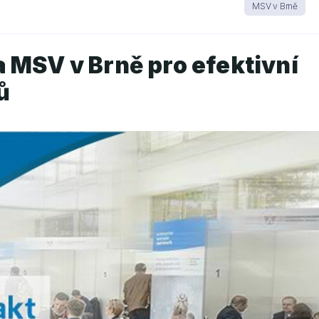
MSV v Brně
 MSV v Brně pro efektivní
ů