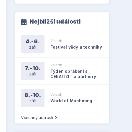
Nejbližší události
4.-6.
Veletrh
září
Festival vědy a techniky
Veletrh
7.-10.
Týden obrábění s
září
CERATIZIT a partnery
8.-10.
Veletrh
září
World of Machining
Všechny události