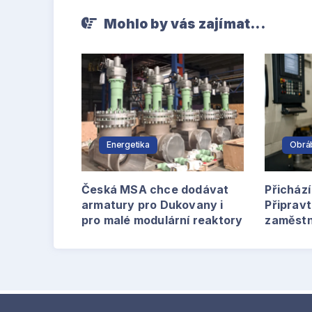
Mohlo by vás zajímat...
Energetika
Obrá
Česká MSA chce dodávat
Přichází
armatury pro Dukovany i
Připravt
pro malé modulární reaktory
zaměst