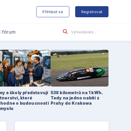
s
Přihlásit se
Registrovat
 fórum
my a školy představují
538 kilometrů na 1 kWh.
tnerství, které
Tedy na jedno nabití z
zhodne o budoucnosti
Prahy do Krakowa
ůmyslu