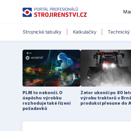
Ma
Strojnické tabulky
Kalkulačky
Technický 
PLM to nekončí. O
Zetor ukončí po 80 le
úspěchu výrobku
výrobu traktorů v Brně
rozhoduje také řízení
produkci přesune do 
požadavků