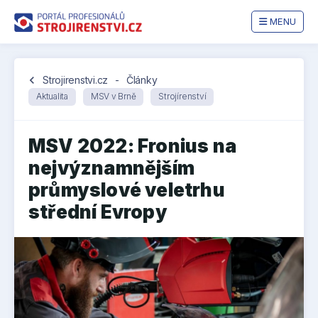
MENU
chevron_left
Strojirenstvi.cz
-
Články
Aktualita
MSV v Brně
Strojírenství
MSV 2022: Fronius na
nejvýznamnějším
průmyslové veletrhu
střední Evropy