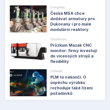
Energetika
Česká MSA chce
dodávat armatury pro
Dukovany i pro malé
modulární reaktory
Strojírenství
Průzkum Mazak CNC
monitor: firmy investují
do víceosých strojů a
flexibility
Software
PLM to nekončí. O
úspěchu výrobku
rozhoduje také řízení
požadavků