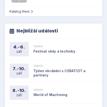
Katalog firem
Nejbližší události
4.-6.
Veletrh
září
Festival vědy a techniky
Veletrh
7.-10.
Týden obrábění s CERATIZIT a
září
partnery
8.-10.
Veletrh
září
World of Machining