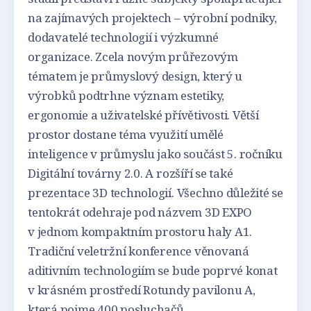
na zajímavých projektech – výrobní podniky,
dodavatelé technologií i výzkumné
organizace. Zcela novým průřezovým
tématem je průmyslový design, který u
výrobků podtrhne význam estetiky,
ergonomie a uživatelské přívětivosti. Větší
prostor dostane téma využití umělé
inteligence v průmyslu jako součást 5. ročníku
Digitální továrny 2.0. A rozšíří se také
prezentace 3D technologií. Všechno důležité se
tentokrát odehraje pod názvem 3D EXPO
v jednom kompaktním prostoru haly A1.
Tradiční veletržní konference věnovaná
aditivním technologiím se bude poprvé konat
v krásném prostředí Rotundy pavilonu A,
která pojme 400 posluchačů.