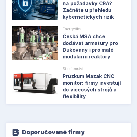
na požadavky CRA?
Začněte u přehledu
kybernetických rizik
Energetika
Česká MSA chce
dodávat armatury pro
Dukovany i pro malé
modulární reaktory
Strojírenství
Průzkum Mazak CNC
monitor: firmy investují
do víceosých strojů a
flexibility
Doporučované firmy