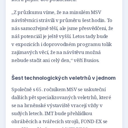
„Z průzkumu víme, že na minulém MSV
návštěvníci strávili v průměru šest hodin. To
nás samozřejmě těší, ale jsme přesvědčeni, že
náš potenciál je ještě vyšší. Letos tady bude
v expozicích i doprovodném programu tolik
zajímavých věcí, že na návštěvu možná
nebude stačit ani celý den,“ věří Busios.
Šest technologických veletrhů v jednom
Společně s 65. ročníkem MSV se uskuteční
dalších pět specializovaných veletrhů, které
se na brněnské výstaviště vracejí vždy v
sudých letech. IMT bude přehlídkou
obráběcích a tvářecích strojů, FOND-EX se