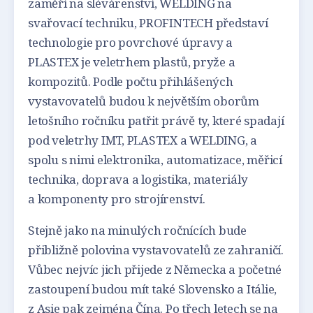
zaměří na slévárenství, WELDING na
svařovací techniku, PROFINTECH představí
technologie pro povrchové úpravy a
PLASTEX je veletrhem plastů, pryže a
kompozitů. Podle počtu přihlášených
vystavovatelů budou k největším oborům
letošního ročníku patřit právě ty, které spadají
pod veletrhy IMT, PLASTEX a WELDING, a
spolu s nimi elektronika, automatizace, měřicí
technika, doprava a logistika, materiály
a komponenty pro strojírenství.
Stejně jako na minulých ročnících bude
přibližně polovina vystavovatelů ze zahraničí.
Vůbec nejvíc jich přijede z Německa a početné
zastoupení budou mít také Slovensko a Itálie,
z Asie pak zejména Čína. Po třech letech se na