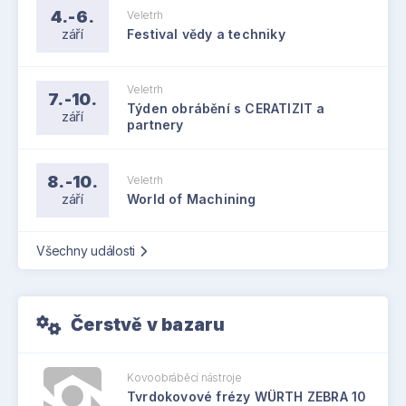
4.-6.
Veletrh
září
Festival vědy a techniky
Veletrh
7.-10.
Týden obrábění s CERATIZIT a
září
partnery
8.-10.
Veletrh
září
World of Machining
Všechny události
Čerstvě v bazaru
Kovoobráběcí nástroje
Tvrdokovové frézy WÜRTH ZEBRA 10