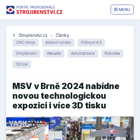
MENU
chevron_left
Strojirenstvi.cz
-
Články
CNC stroje
Aditivní výroba
Průmysl 4.0
Strojírenství
Aktualita
Automatizace
Robotika
3D tisk
MSV v Brně 2024 nabídne
novou technologickou
expozici i více 3D tisku