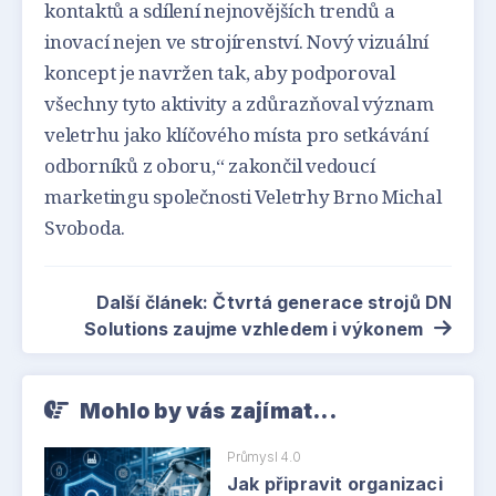
kontaktů a sdílení nejnovějších trendů a
inovací nejen ve strojírenství. Nový vizuální
koncept je navržen tak, aby podporoval
všechny tyto aktivity a zdůrazňoval význam
veletrhu jako klíčového místa pro setkávání
odborníků z oboru,“ zakončil vedoucí
marketingu společnosti Veletrhy Brno Michal
Svoboda.
Další článek: Čtvrtá generace strojů DN
Solutions zaujme vzhledem i výkonem
Mohlo by vás zajímat...
Průmysl 4.0
Jak připravit organizaci