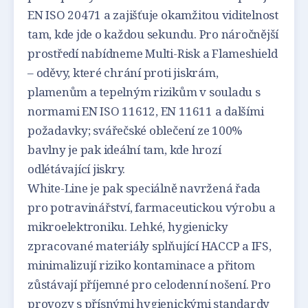
EN ISO 20471 a zajišťuje okamžitou viditelnost
tam, kde jde o každou sekundu. Pro náročnější
prostředí nabídneme Multi-Risk a Flameshield
– oděvy, které chrání proti jiskrám,
plamenům a tepelným rizikům v souladu s
normami EN ISO 11612, EN 11611 a dalšími
požadavky; svářečské oblečení ze 100%
bavlny je pak ideální tam, kde hrozí
odlétávající jiskry.
White-Line je pak speciálně navržená řada
pro potravinářství, farmaceutickou výrobu a
mikroelektroniku. Lehké, hygienicky
zpracované materiály splňující HACCP a IFS,
minimalizují riziko kontaminace a přitom
zůstávají příjemné pro celodenní nošení. Pro
provozy s přísnými hygienickými standardy