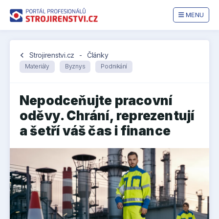
MENU
chevron_left
Strojirenstvi.cz
-
Články
Materiály
Byznys
Podnikání
Nepodceňujte pracovní
oděvy. Chrání, reprezentují
a šetří váš čas i finance