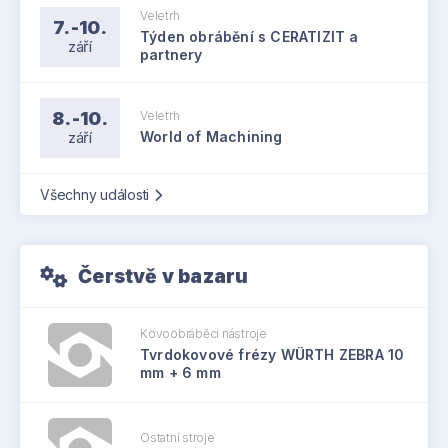
Veletrh
7.-10.
Týden obrábění s CERATIZIT a
září
partnery
8.-10.
Veletrh
září
World of Machining
Všechny události
Čerstvě v bazaru
Kovoobráběcí nástroje
Tvrdokovové frézy WÜRTH ZEBRA 10
mm + 6 mm
Ostatní stroje