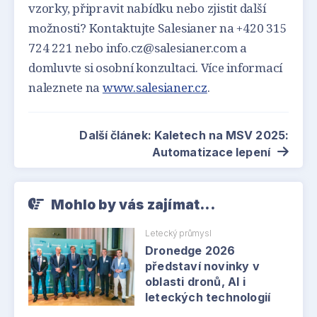
vzorky, připravit nabídku nebo zjistit další
možnosti? Kontaktujte Salesianer na +420 315
724 221 nebo info.cz@salesianer.com a
domluvte si osobní konzultaci. Více informací
naleznete na
www.salesianer.cz
.
Další článek: Kaletech na MSV 2025:
Automatizace lepení
Mohlo by vás zajímat...
Letecký průmysl
Dronedge 2026
představí novinky v
oblasti dronů, AI i
leteckých technologií