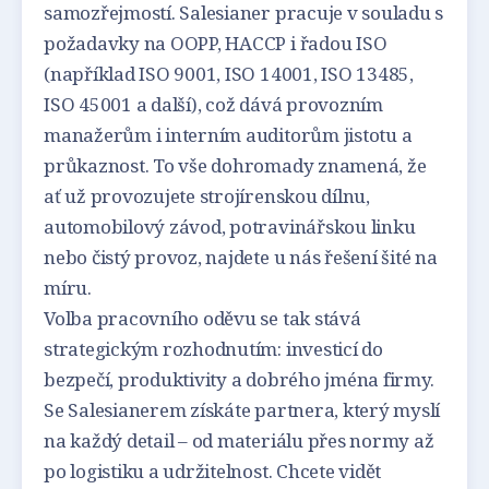
samozřejmostí. Salesianer pracuje v souladu s
požadavky na OOPP, HACCP i řadou ISO
(například ISO 9001, ISO 14001, ISO 13485,
ISO 45001 a další), což dává provozním
manažerům i interním auditorům jistotu a
průkaznost. To vše dohromady znamená, že
ať už provozujete strojírenskou dílnu,
automobilový závod, potravinářskou linku
nebo čistý provoz, najdete u nás řešení šité na
míru.
Volba pracovního oděvu se tak stává
strategickým rozhodnutím: investicí do
bezpečí, produktivity a dobrého jména firmy.
Se Salesianerem získáte partnera, který myslí
na každý detail – od materiálu přes normy až
po logistiku a udržitelnost. Chcete vidět