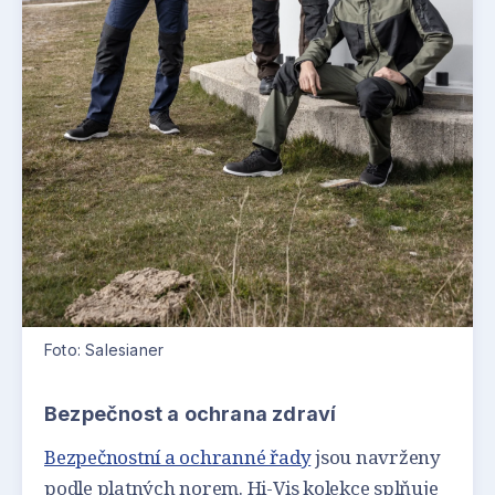
Foto: Salesianer
Bezpečnost a ochrana zdraví
Bezpečnostní a ochranné řady
jsou navrženy
podle platných norem. Hi-Vis kolekce splňuje