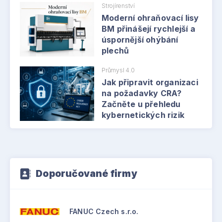
Strojírenství
Moderní ohraňovací lisy
BM přinášejí rychlejší a
úspornější ohýbání
plechů
Průmysl 4.0
Jak připravit organizaci
na požadavky CRA?
Začněte u přehledu
kybernetických rizik
Doporučované firmy
FANUC Czech s.r.o.