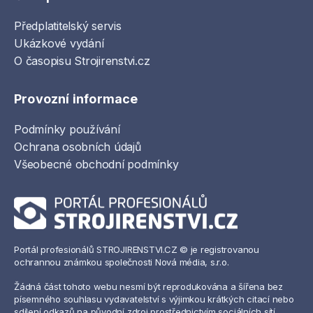
Předplatitelský servis
Ukázkové vydání
O časopisu Strojirenstvi.cz
Provozní informace
Podmínky používání
Ochrana osobních údajů
Všeobecné obchodní podmínky
Portál profesionálů STROJIRENSTVI.CZ © je registrovanou
ochrannou známkou společnosti Nová média, s.r.o.
Žádná část tohoto webu nesmí být reprodukována a šířena bez
písemného souhlasu vydavatelství s výjimkou krátkých citací nebo
sdílení odkazů na původní zdroj prostřednictvím sociálních sítí.