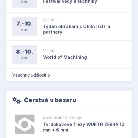
září
Festival vědy a techniky
Veletrh
7.-10.
Týden obrábění s CERATIZIT a
září
partnery
8.-10.
Veletrh
září
World of Machining
Všechny události
Čerstvě v bazaru
Kovoobráběcí nástroje
Tvrdokovové frézy WÜRTH ZEBRA 10
mm + 6 mm