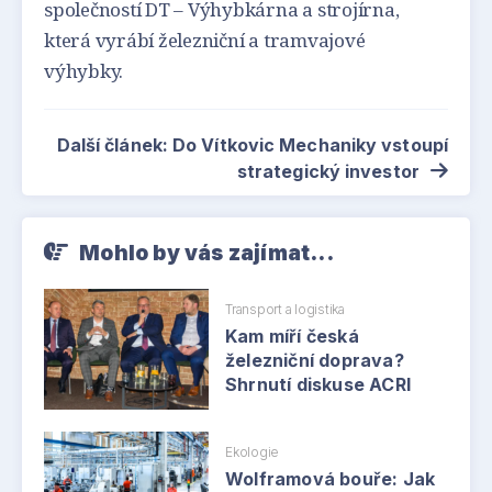
společností DT – Výhybkárna a strojírna,
která vyrábí železniční a tramvajové
výhybky.
Další článek: Do Vítkovic Mechaniky vstoupí
strategický investor
Mohlo by vás zajímat...
Transport a logistika
Kam míří česká
železniční doprava?
Shrnutí diskuse ACRI
Ekologie
Wolframová bouře: Jak