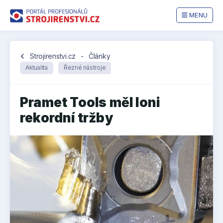
MENU
chevron_left
Strojirenstvi.cz
-
Články
Aktualita
Řezné nástroje
Pramet Tools měl loni
rekordní tržby