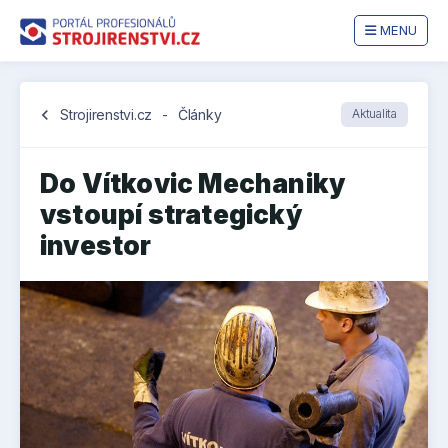
MENU
chevron_left
Strojirenstvi.cz
-
Články
Aktualita
Do Vítkovic Mechaniky
vstoupí strategický
investor