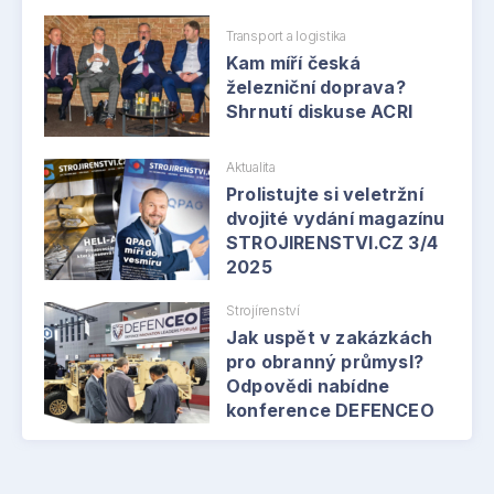
Transport a logistika
Kam míří česká
železniční doprava?
Shrnutí diskuse ACRI
Aktualita
Prolistujte si veletržní
dvojité vydání magazínu
STROJIRENSTVI.CZ 3/4
2025
Strojírenství
Jak uspět v zakázkách
pro obranný průmysl?
Odpovědi nabídne
konference DEFENCEO