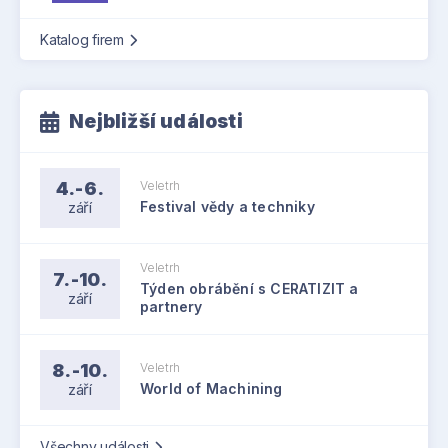
Katalog firem
Nejbližší události
4.-6.
Veletrh
září
Festival vědy a techniky
Veletrh
7.-10.
Týden obrábění s CERATIZIT a
září
partnery
8.-10.
Veletrh
září
World of Machining
Všechny události