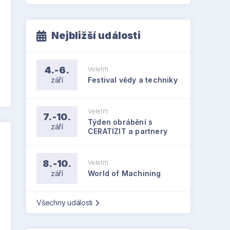
Nejbližší události
4.-6.
Veletrh
září
Festival vědy a techniky
Veletrh
7.-10.
Týden obrábění s
září
CERATIZIT a partnery
8.-10.
Veletrh
září
World of Machining
Všechny události