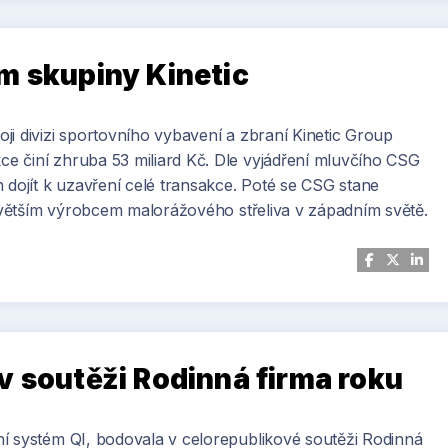
m skupiny Kinetic
ji divizi sportovního vybavení a zbraní Kinetic Group
e činí zhruba 53 miliard Kč. Dle vyjádření mluvčího CSG
 dojít k uzavření celé transakce. Poté se CSG stane
ejvětším výrobcem malorážového střeliva v západním světě.
v soutěži Rodinná firma roku
í systém QI, bodovala v celorepublikové soutěži Rodinná