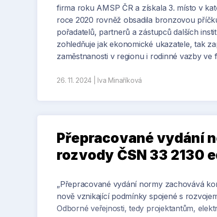
firma roku AMSP ČR a získala 3. místo v kate
roce 2020 rovněž obsadila bronzovou příčku
pořadatelů, partnerů a zástupců dalších insti
zohledňuje jak ekonomické ukazatele, tak za
zaměstnanosti v regionu i rodinné vazby ve f
26. 11. 2024
|
Iva Minaříková
Přepracované vydání no
rozvody ČSN 33 2130 e
„Přepracované vydání normy zachovává kont
nově vznikající podmínky spojené s rozvojem 
Odborné veřejnosti, tedy projektantům, elekt