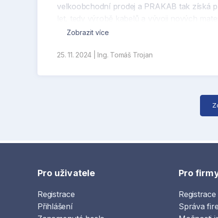
velkoobchodní prodej a PRAKAB tak získá pro
let, tedy výrobě kabelů a vývoji nových mater
Exportní aktivity do dalších zemí bude i na
Zobrazit více
25. 11. 2024
|
Ing. Tomáš Trojan
Z
Pro uživatele
Pro firm
Registrace
Registrace
Přihlášení
Správa fir