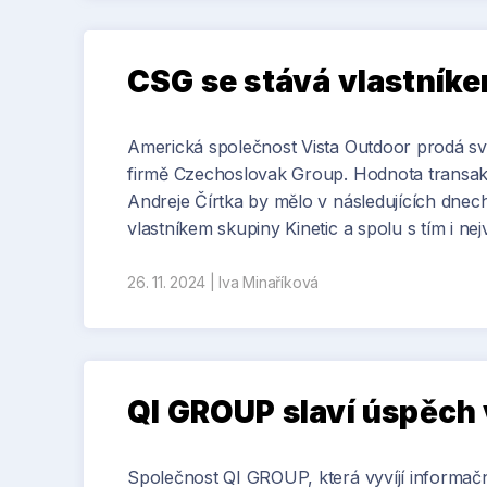
CSG se stává vlastníke
Americká společnost Vista Outdoor prodá svo
firmě Czechoslovak Group. Hodnota transakc
Andreje Čírtka by mělo v následujících dnech
vlastníkem skupiny Kinetic a spolu s tím i n
26. 11. 2024
|
Iva Minaříková
QI GROUP slaví úspěch 
Společnost QI GROUP, která vyvíjí informačn