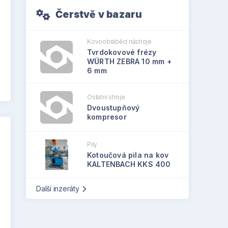
Čerstvě v bazaru
Kovoobráběcí nástroje
Tvrdokovové frézy
WÜRTH ZEBRA 10 mm +
6 mm
Ostatní stroje
Dvoustupňový
kompresor
Pily
Kotoučová pila na kov
KALTENBACH KKS 400
Další inzeráty