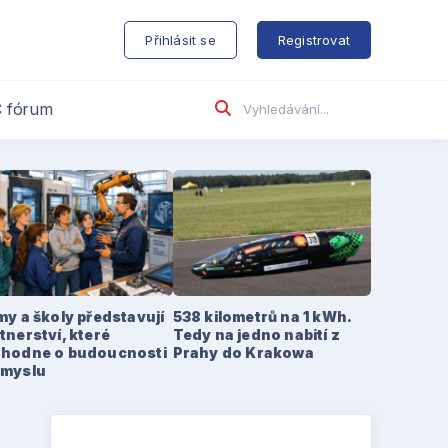
s
Přihlásit se
Registrovat
 fórum
my a školy představují
538 kilometrů na 1 kWh.
tnerství, které
Tedy na jedno nabití z
zhodne o budoucnosti
Prahy do Krakowa
ůmyslu