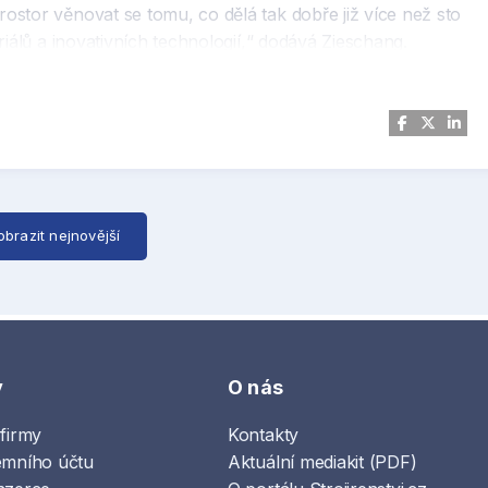
stor věnovat se tomu, co dělá tak dobře již více než sto
iálů a inovativních technologií,“ dodává Zieschang.
dále zastávat přímo PRAKAB.
obrazit nejnovější
y
O nás
 firmy
Kontakty
emního účtu
Aktuální mediakit (PDF)