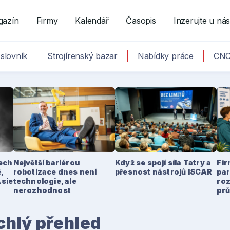
gazín
Firmy
Kalendář
Časopis
Inzerujte u ná
slovník
Strojírenský bazar
Nabídky práce
CNC
tech
Největší bariérou
Když se spojí síla Tatry a
Fir
,
robotizace dnes není
přesnost nástrojů ISCAR
par
Asie
technologie, ale
ro
nerozhodnost
pr
hlý přehled