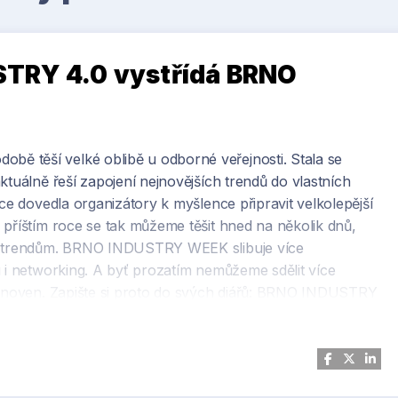
STRY 4.0 vystřídá BRNO
 těší velké oblibě u odborné veřejnosti. Stala se
ktuálně řeší zapojení nejnovějších trendů do vlastních
kce dovedla organizátory k myšlence připravit velkolepější
 příštím roce se tak můžeme těšit hned na několik dnů,
 a trendům. BRNO INDUSTRY WEEK slibuje více
u i networking. A byť prozatím nemůžeme sdělit více
stanoven. Zapište si proto do svých diářů: BRNO INDUSTRY