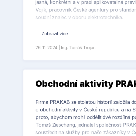
jasná, konkrétní a v praxi aplikovatelná pravi
Vojík, pracovník České agentury pro standar
soudní znalec v oboru elektrotechnika.
Předplatitelé normu získají v rámci aplikace 
Zobrazit více
e-shopu
České agentury pro standardizaci, a 
26. 11. 2024
|
Ing. Tomáš Trojan
Obchodní aktivity PR
Firma PRAKAB se stoletou historií založila
o obchodní aktivity v České republice a na S
proto, abychom mohli oddělit dvě rozdílná pos
Tomáš Zieschang, jednatel společnosti PRA
soustředit na služby pro naše zákazníky v 