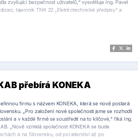
dla zvyšující bezpečnost uživatelů,“ vysvětluje Ing. Pavel
dizaci, tajemník TNK 22 „Elektrotechnické předpisy“ a
ČSN online, zakoupit ji ale bude možné také jednotlivě na
to jak v tištěné, tak elektronické podobě.
AKAB přebírá KONEKA
 dceřinnou firmu s názvem KONEKA, která se nově postará
lovensku. „Pro založení nové společnosti jsme se rozhodli
lání a v každé firmě se soustředit na to klíčové,“ říká Ing.
KAB. „Nově vzniklá společnost KONEKA se bude
Čechách a na Slovensku, od poradenství až po