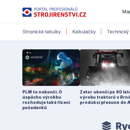
Ma
Strojnické tabulky
Kalkulačky
Technický 
PLM to nekončí. O
Zetor ukončí po 80 le
úspěchu výrobku
výrobu traktorů v Brně
rozhoduje také řízení
produkci přesune do 
požadavků
Ryc