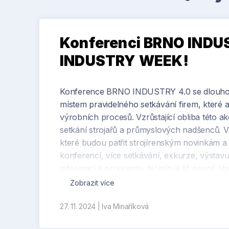
Konferenci BRNO INDU
INDUSTRY WEEK!
Konference BRNO INDUSTRY 4.0 se dlouhodobě
místem pravidelného setkávání firem, které a
výrobních procesů. Vzrůstající obliba této a
setkání strojařů a průmyslových nadšenců. V
které budou patřit strojírenským novinkám
konferencí, více setkávání, exkurze, výstav
informací k programu, termín je již pevně 
WEEK, 8.-10. dubna 2025!
Zobrazit více
27. 11. 2024
|
Iva Minaříková