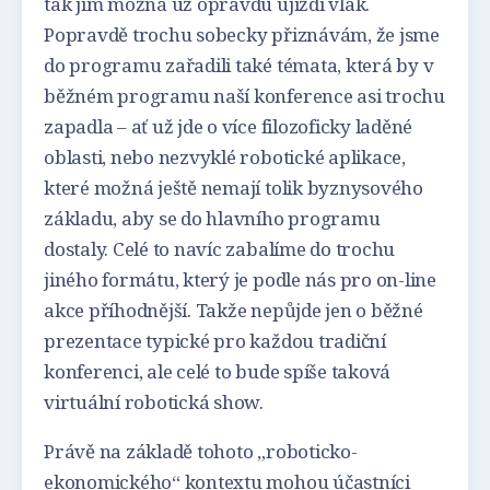
tak jim možná už opravdu ujíždí vlak.
Popravdě trochu sobecky přiznávám, že jsme
do programu zařadili také témata, která by v
běžném programu naší konference asi trochu
zapadla – ať už jde o více filozoficky laděné
oblasti, nebo nezvyklé robotické aplikace,
které možná ještě nemají tolik byznysového
základu, aby se do hlavního programu
dostaly. Celé to navíc zabalíme do trochu
jiného formátu, který je podle nás pro on-line
akce příhodnější. Takže nepůjde jen o běžné
prezentace typické pro každou tradiční
konferenci, ale celé to bude spíše taková
virtuální robotická show.
Právě na základě tohoto „roboticko-
ekonomického“ kontextu mohou účastníci