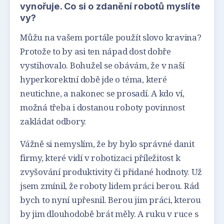
vynořuje. Co si o zdanění robotů myslíte
vy?
Můžu na vašem portále použít slovo kravina?
Protože to by asi ten nápad dost dobře
vystihovalo. Bohužel se obávám, že v naší
hyperkorektní době jde o téma, které
neutichne, a nakonec se prosadí. A kdo ví,
možná třeba i dostanou roboty povinnost
zakládat odbory.
Vážně si nemyslím, že by bylo správné danit
firmy, které vidí v robotizaci příležitost k
zvyšování produktivity či přidané hodnoty. Už
jsem zmínil, že roboty lidem práci berou. Rád
bych to nyní upřesnil. Berou jim práci, kterou
by jim dlouhodobě brát měly. A ruku v ruce s