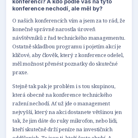
konferencí? A kdo podle vás na tyto
konference nechodí, ale měl by?
O našich konferencích vím a jsem za to rád, že
konečně správně narostla úroveň
návštěvníků z řad technického managementu.
Ostatně skladbou programu i pojetím akcí je
klíčové, aby člověk, který z konference odešel,
měl možnost přenést poznatky do skutečné
praxe.
Stejně tak pak je problém i s tou skupinou,
která obecně na konference technického
ražení nechodí. Ať už jde o management
nejvyšší, který na akci dostanete většinou jen
tak, že jim dáte do ruky mikrofon, nebo lidi,
kteří skutečně drží peníze na investičních
odděleních. To jsou ti, kteří často chybí. A