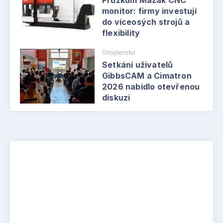
Průzkum Mazak CNC
monitor: firmy investují
do víceosých strojů a
flexibility
Strojírenství
Setkání uživatelů
GibbsCAM a Cimatron
2026 nabídlo otevřenou
diskuzi