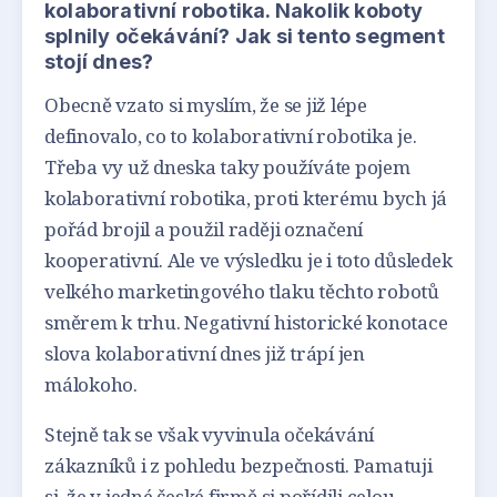
kolaborativní robotika. Nakolik koboty
splnily očekávání? Jak si tento segment
stojí dnes?
Obecně vzato si myslím, že se již lépe
definovalo, co to kolaborativní robotika je.
Třeba vy už dneska taky používáte pojem
kolaborativní robotika, proti kterému bych já
pořád brojil a použil raději označení
kooperativní. Ale ve výsledku je i toto důsledek
velkého marketingového tlaku těchto robotů
směrem k trhu. Negativní historické konotace
slova kolaborativní dnes již trápí jen
málokoho.
Stejně tak se však vyvinula očekávání
zákazníků i z pohledu bezpečnosti. Pamatuji
si, že v jedné české firmě si pořídili celou