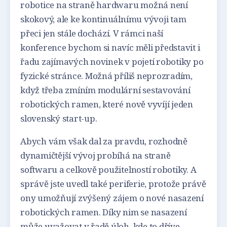
robotice na straně hardwaru možná není
skokový, ale ke kontinuálnímu vývoji tam
přeci jen stále dochází. V rámci naší
konference bychom si navíc měli představit i
řadu zajímavých novinek v pojetí robotiky po
fyzické stránce. Možná příliš neprozradím,
když třeba zmíním modulární sestavování
robotických ramen, které nově vyvíjí jeden
slovenský start-up.
Abych vám však dal za pravdu, rozhodně
dynamičtější vývoj probíhá na straně
softwaru a celkově použitelností robotiky. A
správě jste uvedl také periferie, protože právě
ony umožňují zvýšený zájem o nové nasazení
robotických ramen. Díky nim se nasazení
může uvažovat v řadě úloh, kde to dříve