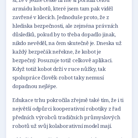
armádu kobotů, které jsem tam pak viděl
zavřené v klecích. Jednoduše proto, že z
hlediska bezpečnosti, ale zejména právních
důsledků, pokud by to třeba dopadlo jinak,
nikdo nevěděl, na čem skutečně je. Dneska už
každý bezpečák neřekne, že kobot je
bezpečný. Posuzuje totiž celkově aplikaci.
Když totiž kobot drží v ruce nůžky, tak
spolupráce člověk-robot taky nemusí
dopadnou nejlépe.
Edukace trhu pokročila zřejmě také tím, že i ti
největší odpůrci kooperativní robotiky z řad
předních výrobců tradičních průmyslových
robotů už svůj kolaborativní model mají.