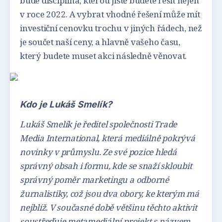
bude disciplína, kterou jistě budete řešit nejen
v roce 2022. A vybrat vhodné řešení může mít
investiční cenovku trochu v jiných řádech, než
je součet naší ceny, a hlavně vašeho času,
který budete muset akci následně věnovat.
Kdo je Lukáš Smelík?
Lukáš Smelík je ředitel společnosti Trade
Media International, která mediálně pokrývá
novinky v průmyslu. Ze své pozice hledá
správný obsah i formu, kde se snaží skloubit
správný poměr marketingu a odborné
žurnalistiky, což jsou dva obory, ke kterým má
nejblíž. V současné době většinu těchto aktivit
soustřeďuje metamediální projekt s názvem