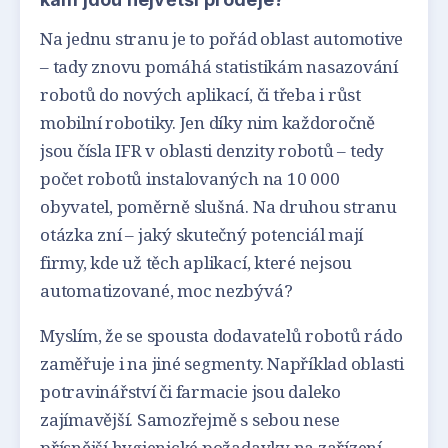
Na jednu stranu je to pořád oblast automotive
– tady znovu pomáhá statistikám nasazování
robotů do nových aplikací, či třeba i růst
mobilní robotiky. Jen díky nim každoročně
jsou čísla IFR v oblasti denzity robotů – tedy
počet robotů instalovaných na 10 000
obyvatel, poměrně slušná. Na druhou stranu
otázka zní – jaký skutečný potenciál mají
firmy, kde už těch aplikací, které nejsou
automatizované, moc nezbývá?
Myslím, že se spousta dodavatelů robotů rádo
zaměřuje i na jiné segmenty. Například oblasti
potravinářství či farmacie jsou daleko
zajímavější. Samozřejmě s sebou nese
přísnější hygienické požadavky na zařízení,