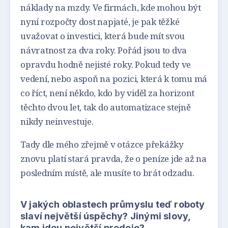
náklady na mzdy. Ve firmách, kde mohou být
nyní rozpočty dost napjaté, je pak těžké
uvažovat o investici, která bude mít svou
návratnost za dva roky. Pořád jsou to dva
opravdu hodně nejisté roky. Pokud tedy ve
vedení, nebo aspoň na pozici, která k tomu má
co říct, není někdo, kdo by viděl za horizont
těchto dvou let, tak do automatizace stejně
nikdy neinvestuje.
Tady dle mého zřejmě v otázce překážky
znovu platí stará pravda, že o peníze jde až na
posledním místě, ale musíte to brát odzadu.
V jakých oblastech průmyslu teď roboty
slaví největší úspěchy? Jinými slovy,
kam jdou největší prodeje?