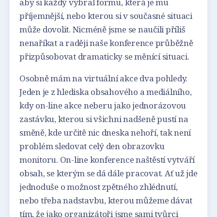
aby si každý vybral formu, která je mu
příjemnější, nebo kterou si v současné situaci
může dovolit. Nicméně jsme se naučili příliš
nenaříkat a raději naše konference průběžně
přizpůsobovat dramaticky se měnící situaci.
Osobně mám na virtuální akce dva pohledy.
Jeden je z hlediska obsahového a mediálního,
kdy on-line akce neberu jako jednorázovou
zastávku, kterou si všichni nadšeně pustí na
směně, kde určitě nic dneska nehoří, tak není
problém sledovat celý den obrazovku
monitoru. On-line konference naštěstí vytváří
obsah, se kterým se dá dále pracovat. Ať už jde
jednoduše o možnost zpětného zhlédnutí,
nebo třeba nadstavbu, kterou můžeme dávat
tím, že jako organizátoři jsme sami tvůrci