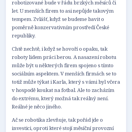
robotizované bude v řádu brzkých měsíců či
let. U menších firem to asi nepůjde takovým
tempem. Zvlášť, když se budeme bavit o
poměrně konzervativním prostředí České
republiky.
Chtě nechtě, i když se hovoří o opaku, tak
roboty lidem práci berou. A nasazení robotu
může být u některých firem spojeno s tímto
sociálním aspektem. V menších firmách se to
totiž může týkat i Karla, který s vámi byl včera
v hospodě koukat na fotbal. Ale to zacházím
do extrému, který možná tak reálný není.
Reálné je něco jiného.
Ač se robotika zlevňuje, tak pořád jde o
investici, oproti které stojí měsíční provozní