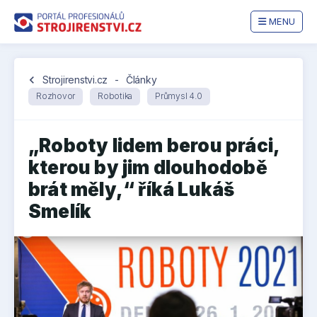
MENU
chevron_left
Strojirenstvi.cz
-
Články
Rozhovor
Robotika
Průmysl 4.0
„Roboty lidem berou práci,
kterou by jim dlouhodobě
brát měly,“ říká Lukáš
Smelík