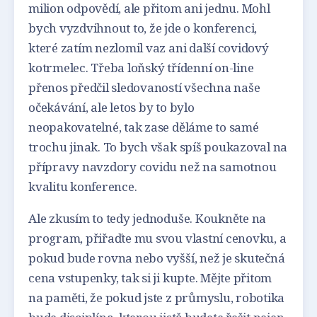
milion odpovědí, ale přitom ani jednu. Mohl
bych vyzdvihnout to, že jde o konferenci,
které zatím nezlomil vaz ani další covidový
kotrmelec. Třeba loňský třídenní on-line
přenos předčil sledovaností všechna naše
očekávání, ale letos by to bylo
neopakovatelné, tak zase děláme to samé
trochu jinak. To bych však spíš poukazoval na
přípravy navzdory covidu než na samotnou
kvalitu konference.
Ale zkusím to tedy jednoduše. Koukněte na
program, přiřaďte mu svou vlastní cenovku, a
pokud bude rovna nebo vyšší, než je skutečná
cena vstupenky, tak si ji kupte. Mějte přitom
na paměti, že pokud jste z průmyslu, robotika