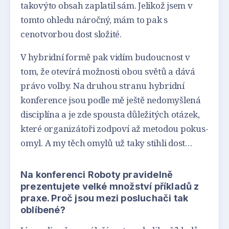
takovýto obsah zaplatil sám. Jelikož jsem v
tomto ohledu náročný, mám to pak s
cenotvorbou dost složité.
V hybridní formě pak vidím budoucnost v
tom, že otevírá možnosti obou světů a dává
právo volby. Na druhou stranu hybridní
konference jsou podle mě ještě nedomyšlená
disciplína a je zde spousta důležitých otázek,
které organizátoři zodpoví až metodou pokus-
omyl. A my těch omylů už taky stihli dost…
Na konferenci Roboty pravidelně
prezentujete velké množství příkladů z
praxe. Proč jsou mezi posluchači tak
oblíbené?