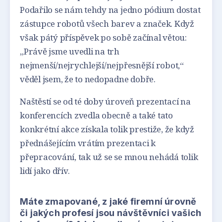
Podařilo se nám tehdy na jedno pódium dostat
zástupce robotů všech barev a značek. Když
však pátý příspěvek po sobě začínal větou:
„Právě jsme uvedli na trh
nejmenší/nejrychlejší/nejpřesnější robot,“
věděl jsem, že to nedopadne dobře.
Naštěstí se od té doby úroveň prezentací na
konferencích zvedla obecně a také tato
konkrétní akce získala tolik prestiže, že když
přednášejícím vrátím prezentaci k
přepracování, tak už se se mnou nehádá tolik
lidí jako dřív.
Máte zmapované, z jaké firemní úrovně
či jakých profesí jsou návštěvníci vašich