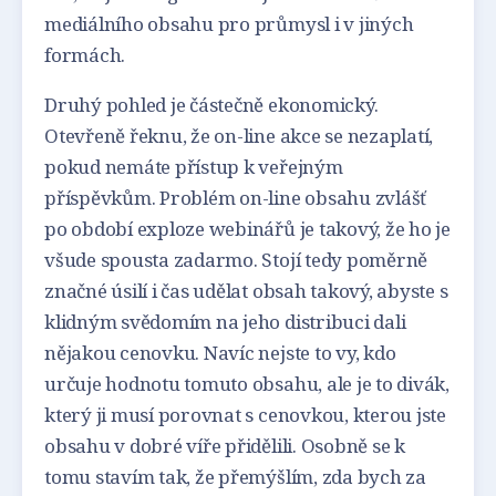
mediálního obsahu pro průmysl i v jiných
formách.
Druhý pohled je částečně ekonomický.
Otevřeně řeknu, že on-line akce se nezaplatí,
pokud nemáte přístup k veřejným
příspěvkům. Problém on-line obsahu zvlášť
po období exploze webinářů je takový, že ho je
všude spousta zadarmo. Stojí tedy poměrně
značné úsilí i čas udělat obsah takový, abyste s
klidným svědomím na jeho distribuci dali
nějakou cenovku. Navíc nejste to vy, kdo
určuje hodnotu tomuto obsahu, ale je to divák,
který ji musí porovnat s cenovkou, kterou jste
obsahu v dobré víře přidělili. Osobně se k
tomu stavím tak, že přemýšlím, zda bych za