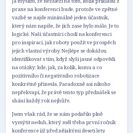
Já myslím, že nezáleží na tom, kolik příkladů z
praxe na konferenci bude, protože ve zpětné
vazbě se najde minimálně jeden účastník,
který nám napíše, že jich zase bylo málo. Je to
logické. Naši účastníci chodí na konferenci
pro inspiraci, jak roboty použít ve prospěch
jejich vlastní výroby. Nejlépe se dokážou
identifikovat s tím, když slyší jasné odpovědi
na otázky: kde, jak, za kolik, komu a co
pozitivního či negativního robotizace
konkrétně přinesla. Paradoxně asi nikoho
nepřekvapí, že právě tento typ přednášek se
shání každý rok nejhůře.
Jsem však rád, že se nám podařilo plně
vymýtit neduh, který měl třeba první ročník
konference již před nějakými deseti lety.