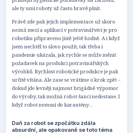
ale ty umí roboty už často hravě plnit.
Právě zde pak jejich implementace už skoro
nezná mezí a aplikací v potravinářství je pro
robotiku připraveno jistě ještě hodně. A i když
jsem nechtěl to slovo použít, tak třeba i
pandemie ukázala, jak rychle se může měnit
požadavek na produkci potravinářských
výrobků. Rychlost robotické produkce je pak
určitě vítána. Ale zase se vrátíme o krok zpět –
dokud jde levněji najmout brigádně výpomoc
do výroby, tak možná robot šanci nedostane. I
když robot nemusí do karantény…
Daň za robot se zpočátku zdála
absurdní, ale opakovaně se toto téma