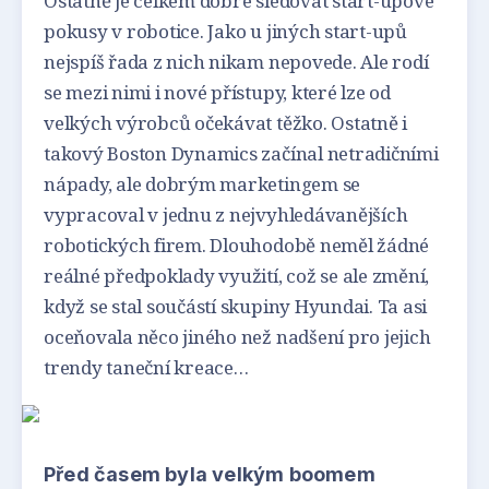
Ostatně je celkem dobré sledovat start-upové
pokusy v robotice. Jako u jiných start-upů
nejspíš řada z nich nikam nepovede. Ale rodí
se mezi nimi i nové přístupy, které lze od
velkých výrobců očekávat těžko. Ostatně i
takový Boston Dynamics začínal netradičními
nápady, ale dobrým marketingem se
vypracoval v jednu z nejvyhledávanějších
robotických firem. Dlouhodobě neměl žádné
reálné předpoklady využití, což se ale změní,
když se stal součástí skupiny Hyundai. Ta asi
oceňovala něco jiného než nadšení pro jejich
trendy taneční kreace…
Před časem byla velkým boomem