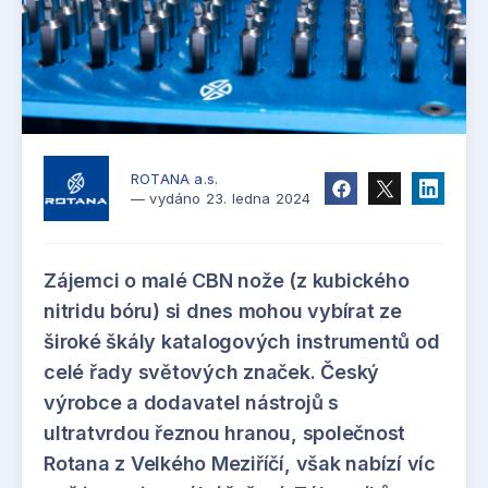
ROTANA a.s.
— vydáno 23. ledna 2024
Zájemci o malé CBN nože (z kubického
nitridu bóru) si dnes mohou vybírat ze
široké škály katalogových instrumentů od
celé řady světových značek. Český
výrobce a dodavatel nástrojů s
ultratvrdou řeznou hranou, společnost
Rotana z Velkého Meziříčí, však nabízí víc