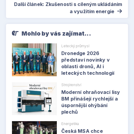
Další článek: Zkušenosti s cíleným ukládáním
a využitím energie
Mohlo by vás zajímat...
Letecký průmysl
Dronedge 2026
představí novinky v
oblasti dronů, AI i
leteckých technologií
Strojírenství
Moderní ohraňovací lisy
BM přinášejí rychlejší a
úspornější ohýbání
plechů
Energetika
Česká MSA chce