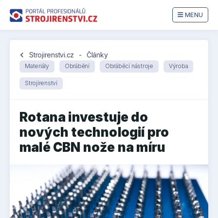
MENU
chevron_left
Strojirenstvi.cz
-
Články
Materiály
Obrábění
Obráběcí nástroje
Výroba
Strojírenství
Rotana investuje do
nových technologií pro
malé CBN nože na míru