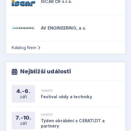
ISCAR ČR s.r.o.
AV ENGINEERING, a.s.
Katalog firem
Nejbližší události
4.-6.
Veletrh
září
Festival vědy a techniky
Veletrh
7.-10.
Týden obrábění s CERATIZIT a
září
partnery