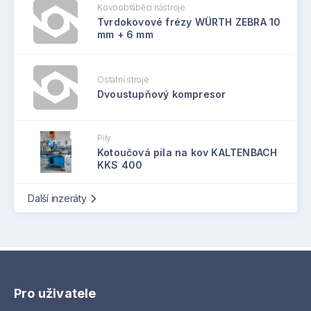
Kovoobráběcí nástroje
Tvrdokovové frézy WÜRTH ZEBRA 10
mm + 6 mm
Ostatní stroje
Dvoustupňový kompresor
Pily
Kotoučová pila na kov KALTENBACH
KKS 400
Další inzeráty
Pro uživatele