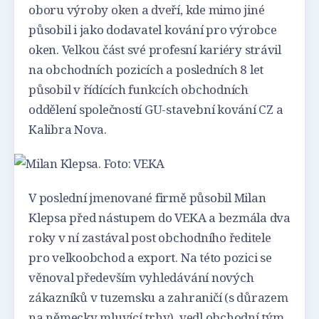
oboru výroby oken a dveří, kde mimo jiné
působil i jako dodavatel kování pro výrobce
oken. Velkou část své profesní kariéry strávil
na obchodních pozicích a posledních 8 let
působil v řídících funkcích obchodních
oddělení společností GU-stavební kování CZ a
Kalibra Nova.
V poslední jmenované firmě působil Milan
Klepsa před nástupem do VEKA a bezmála dva
roky v ní zastával post obchodního ředitele
pro velkoobchod a export. Na této pozici se
věnoval především vyhledávání nových
zákazníků v tuzemsku a zahraničí (s důrazem
na německy mluvící trhy), vedl obchodní tým,