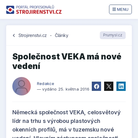
MENU
chevron_left
Strojirenstvi.cz
-
Články
Prumysl.cz
Společnost VEKA má nové
vedení
Redakce
— vydáno 25. května 2016
Německá společnost VEKA, celosvětový
lídr na trhu s výrobou plastových
okenních profilů, má v tuzemsku nové