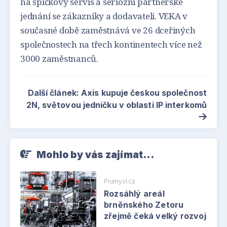
na špičkový servis a seriózní partnerské
jednání se zákazníky a dodavateli. VEKA v
současné době zaměstnává ve 26 dceřiných
společnostech na třech kontinentech více než
3000 zaměstnanců.
Další článek: Axis kupuje českou společnost
2N, světovou jedničku v oblasti IP interkomů
Mohlo by vás zajímat...
Prumysl.cz
Rozsáhlý areál
brněnského Zetoru
zřejmě čeká velký rozvoj