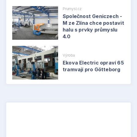
Prumysl.cz
Společnost Geniczech -
M ze Zlína chce postavit
halu s prvky průmyslu
4.0
Výroba
Ekova Electric opraví 65
tramvají pro Götteborg