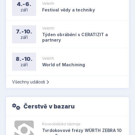
4.-6.
Veletrh
září
Festival vědy a techniky
Veletrh
7.-10.
Týden obrábění s CERATIZIT a
září
partnery
8.-10.
Veletrh
září
World of Machining
Všechny události
Čerstvě v bazaru
Kovoobráběcí nástroje
Tvrdokovové frézy WÜRTH ZEBRA 10