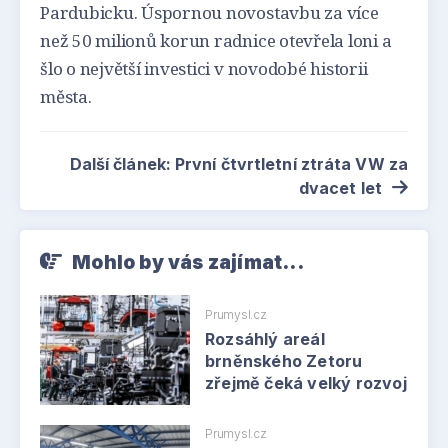
Pardubicku. Úspornou novostavbu za více
než 50 milionů korun radnice otevřela loni a
šlo o největší investici v novodobé historii
města.
Další článek: První čtvrtletní ztráta VW za
dvacet let
Mohlo by vás zajímat...
Prumysl.cz
Rozsáhlý areál
brněnského Zetoru
zřejmě čeká velký rozvoj
Prumysl.cz