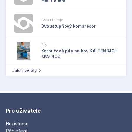
mm + 6 mm
Ostatní stroje
Dvoustupňový kompresor
Pily
Kotoučová pila na kov KALTENBACH
KKS 400
Další inzeráty
Pro uživatele
Registrace
Přihlášení