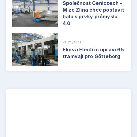
Společnost Geniczech -
M ze Zlína chce postavit
halu s prvky průmyslu
4.0
Prumysl.cz
Ekova Electric opraví 65
tramvají pro Götteborg