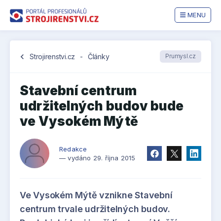
MENU
chevron_left
Strojirenstvi.cz
-
Články
Prumysl.cz
Stavební centrum
udržitelných budov bude
ve Vysokém Mýtě
Redakce
— vydáno 29. října 2015
Ve Vysokém Mýtě vznikne Stavební
centrum trvale udržitelných budov.