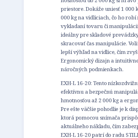
nosnosťou do 2 000 kg si hrav
priestore. Dokáže uniesť 1 000 
000 kg na vidliciach, čo ho ro
vykladaní tovaru či manipuláci
ideálny pre skladové prevádzky,
skracovať čas manipulácie. Voli
lepší výhľad na vidlice, čím zvy
Ergonomický dizajn a intuitívn
náročných podmienkach.
EXH-L 16-20: Tento nízkozdvižn
efektívnu a bezpečnú manipulá
hmotnosťou až 2 000 kg a ergo
Pre ešte väčšie pohodlie je k di
ktorá pomocou snímača prispô
aktuálneho nákladu, čím zabe
EXH-L 16-20 patrí do radu STIL