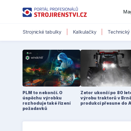
Ma
Strojnické tabulky
Kalkulačky
Technický 
PLM to nekončí. O
Zetor ukončí po 80 le
úspěchu výrobku
výrobu traktorů v Brně
rozhoduje také řízení
produkci přesune do 
požadavků