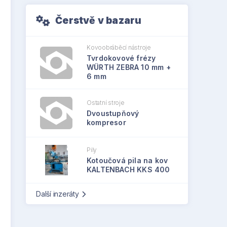
Čerstvě v bazaru
Kovoobráběcí nástroje
Tvrdokovové frézy
WÜRTH ZEBRA 10 mm +
6 mm
Ostatní stroje
Dvoustupňový
kompresor
Pily
Kotoučová pila na kov
KALTENBACH KKS 400
Další inzeráty