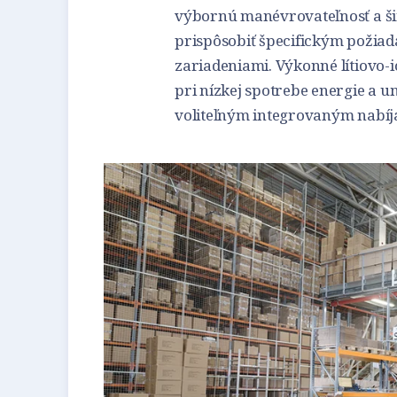
výbornú manévrovateľnosť a ši
prispôsobiť špecifickým poži
zariadeniami. Výkonné lítiovo
pri nízkej spotrebe energie a u
voliteľným integrovaným nabí