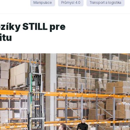
Manipulace
Průmysl 4.0
Transport a logistika
zíky STILL pre
itu