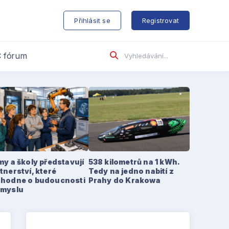
s
Přihlásit se
Registrovat
 fórum
my a školy představují
538 kilometrů na 1 kWh.
tnerství, které
Tedy na jedno nabití z
zhodne o budoucnosti
Prahy do Krakowa
ůmyslu