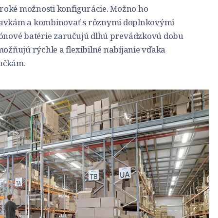
roké možnosti konfigurácie. Možno ho
adavkám a kombinovať s rôznymi doplnkovými
-iónové batérie zaručujú dlhú prevádzkovú dobu
možňujú rýchle a flexibilné nabíjanie vďaka
jačkám.