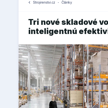
chevron_left
Strojirenstvi.cz
-
Články
Tri nové skladové vo
inteligentnú efektiv