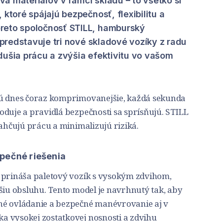
a materiálov v rámci skladu – to všetko si
 ktoré spájajú bezpečnosť, flexibilitu a
reto spoločnosť STILL, hamburský
, predstavuje tri nové skladové vozíky z radu
dušia prácu a zvýšia efektivitu vo vašom
sú dnes čoraz komprimovanejšie, každá sekunda
oduje a pravidlá bezpečnosti sa sprísňujú. STILL
ľahčujú prácu a minimalizujú riziká.
pečné riešenia
 prináša paletový vozík s vysokým zdvihom,
šiu obsluhu. Tento model je navrhnutý tak, aby
hé ovládanie a bezpečné manévrovanie aj v
 vysokej zostatkovej nosnosti a zdvihu