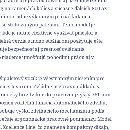
o poradí s prepravou tovaru aj na obmedzenom
kg na ramenách kolies a súčasne ďalších 800 až 1
bí mimoriadne výkonným pri nakladaní a
i so stohovanými paletami. Tento model je
 kde je nutné efektívne využívať priestor a
teľná verzia s mono stožiarom poskytuje ešte
šuje bezpečnosť aj presnosť ovládania.
e riadenie umožňujú pohodlnú prácu aj v
ý paletový vozík je všestranným riešením pre
ciu s tovarom. Zvládne prepravu nákladu s
nomicky ho zdvihne do pracovnej výšky 761 mm.
spozícii voliteľná funkcia automatického zdvihu,
sobuje výšku zdvíhacieho mechanizmu podľa
zpečuje ergonomické pracovné podmienky. Model
L Xcellence Line, čo znamená kompaktný dizajn,