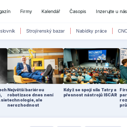
gazín
Firmy
Kalendář
Časopis
Inzerujte u ná
slovník
Strojírenský bazar
Nabídky práce
CNC
tech
Největší bariérou
Když se spojí síla Tatry a
Fir
,
robotizace dnes není
přesnost nástrojů ISCAR
par
Asie
technologie, ale
ro
nerozhodnost
pr