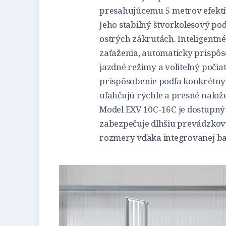
presahujúcemu 5 metrov efektív
Jeho stabilný štvorkolesový po
ostrých zákrutách. Inteligentn
zaťaženia, automaticky prispô
jazdné režimy a voliteľný počia
prispôsobenie podľa konkrétnyc
uľahčujú rýchle a presné nalože
Model EXV 10C-16C je dostupný a
zabezpečuje dlhšiu prevádzko
rozmery vďaka integrovanej bat