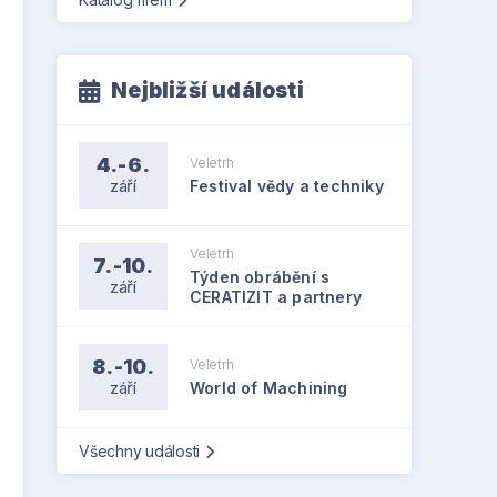
Nejbližší události
4.-6.
Veletrh
září
Festival vědy a techniky
Veletrh
7.-10.
Týden obrábění s
září
CERATIZIT a partnery
8.-10.
Veletrh
září
World of Machining
Všechny události