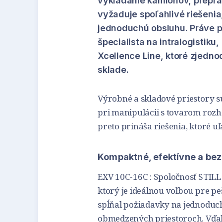
vykladanie kamiónov, preprav
vyžaduje spoľahlivé riešenia,
jednoduchú obsluhu. Práve p
špecialista na intralogistiku
Xcellence Line, ktoré zjedno
sklade.
Výrobné a skladové priestory 
pri manipulácii s tovarom rozh
preto prináša riešenia, ktoré u
Kompaktné, efektívne a bez
EXV 10C-16C : Spoločnosť STILL
ktorý je ideálnou voľbou pre pe
spĺňal požiadavky na jednoduc
obmedzených priestoroch. Vďaka