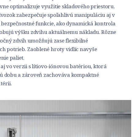
ne optimalizuje využitie skladového priestoru.
dvozok zabezpečuje spoľahlivú manipuláciu aj v
é bezpečnostné funkcie, ako dynamická kontrola
sobujú výšku zdvihu aktuálnemu nákladu. Rôzne
točný zdvih umožňujú zase flexibilné
h potrieb. Zaoblené hroty vidlíc navyše
nie paliet.
j vo verzii s lítiovo-iónovou batériou, ktorá
vú dobu a zároveň zachováva kompaktné
érii.