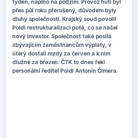
týden, naplno na podzim. Provoz huti byl
přes půl roku přerušený, důvodem byly
dluhy společnosti. Krajský soud povolil
Poldi restrukturalizaci poté, co se našel
nový investor. Společnost také posílá
zbývajícím zaměstnancům výplaty, v
úterý dostali mzdy za červen a k nim
dlužné za březen. ČTK to dnes řekl
personální ředitel Poldi Antonín Čimera.