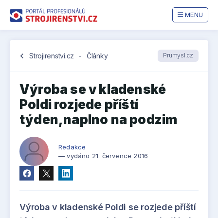
MENU
chevron_left
Strojirenstvi.cz
-
Články
Prumysl.cz
Výroba se v kladenské
Poldi rozjede příští
týden,naplno na podzim
Redakce
— vydáno 21. července 2016
Výroba v kladenské Poldi se rozjede příští