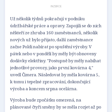
INZERCE
Už několik týdnů pokračují v podniku
údržbářské práce a opravy. Zapojili se do nich
někteří ze zhruba 160 zaměstnanců, několik
nových už bylo přijato, další zaměstnance
začne Poldi nabírat po spuštění výroby. V
pátek nebo v pondělí by měly být obnoveny
dodávky elektřiny. "Postupně by měly nabíhat
jednotlivé provozy, jako první kovárna 4,"
uvedl Čimera. Následovat by měla kovárna 5,
k tomu i tepelné zpracování, dokončující
výroba a koncem srpna ocelárna.
Výroba bude zpočátku omezená, na
plánované čtyři směny by se měla rozjet až po