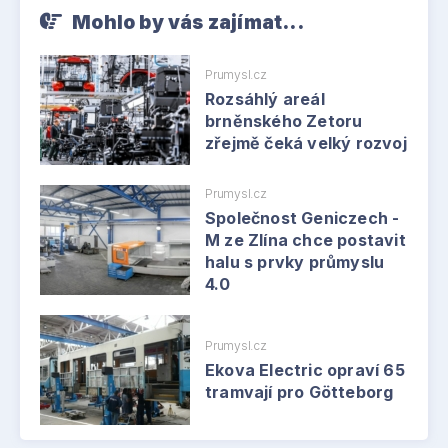
Mohlo by vás zajímat...
Prumysl.cz
Rozsáhlý areál
brněnského Zetoru
zřejmě čeká velký rozvoj
Prumysl.cz
Společnost Geniczech -
M ze Zlína chce postavit
halu s prvky průmyslu
4.0
Prumysl.cz
Ekova Electric opraví 65
tramvají pro Götteborg