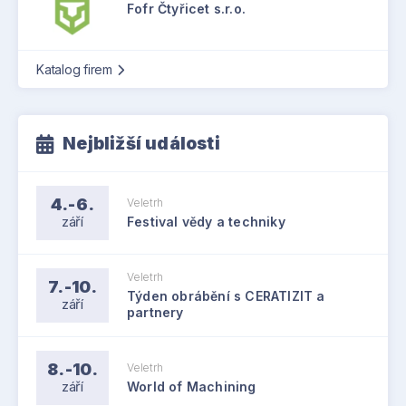
Fofr Čtyřicet s.r.o.
Katalog firem
Nejbližší události
4.-6.
Veletrh
září
Festival vědy a techniky
Veletrh
7.-10.
Týden obrábění s CERATIZIT a
září
partnery
8.-10.
Veletrh
září
World of Machining