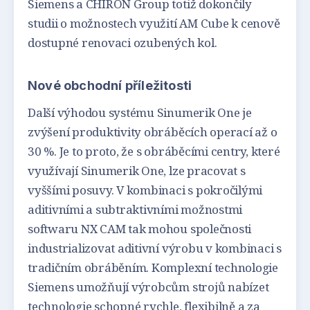
Siemens a CHIRON Group totiž dokončily
studii o možnostech využití AM Cube k cenově
dostupné renovaci ozubených kol.
Nové obchodní příležitosti
Další výhodou systému Sinumerik One je
zvýšení produktivity obráběcích operací až o
30 %. Je to proto, že s obráběcími centry, které
využívají Sinumerik One, lze pracovat s
vyššími posuvy. V kombinaci s pokročilými
aditivními a subtraktivními možnostmi
softwaru NX CAM tak mohou společnosti
industrializovat aditivní výrobu v kombinaci s
tradičním obráběním. Komplexní technologie
Siemens umožňují výrobcům strojů nabízet
technologie schopné rychle, flexibilně a za