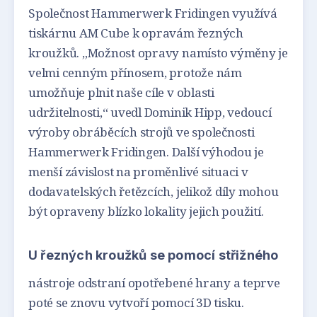
Společnost Hammerwerk Fridingen využívá
tiskárnu AM Cube k opravám řezných
kroužků. „Možnost opravy namísto výměny je
velmi cenným přínosem, protože nám
umožňuje plnit naše cíle v oblasti
udržitelnosti,“ uvedl Dominik Hipp, vedoucí
výroby obráběcích strojů ve společnosti
Hammerwerk Fridingen. Další výhodou je
menší závislost na proměnlivé situaci v
dodavatelských řetězcích, jelikož díly mohou
být opraveny blízko lokality jejich použití.
U řezných kroužků se pomocí střižného
nástroje odstraní opotřebené hrany a teprve
poté se znovu vytvoří pomocí 3D tisku.