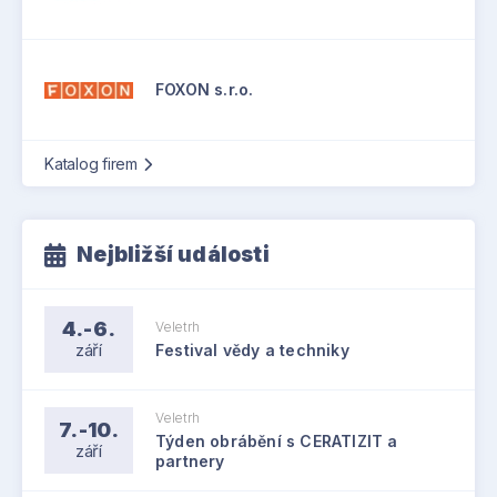
FOXON s.r.o.
Katalog firem
Nejbližší události
4.-6.
Veletrh
září
Festival vědy a techniky
Veletrh
7.-10.
Týden obrábění s CERATIZIT a
září
partnery