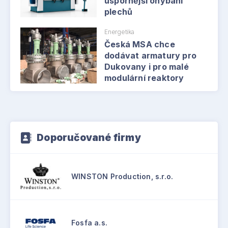
úspornější ohýbání
plechů
Energetika
Česká MSA chce
dodávat armatury pro
Dukovany i pro malé
modulární reaktory
Doporučované firmy
WINSTON Production, s.r.o.
Fosfa a.s.