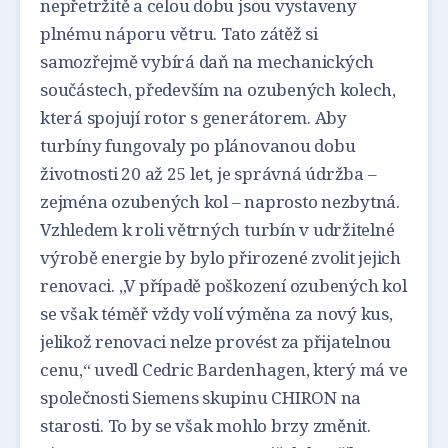
nepřetržitě a celou dobu jsou vystaveny
plnému náporu větru. Tato zátěž si
samozřejmě vybírá daň na mechanických
součástech, především na ozubených kolech,
která spojují rotor s generátorem. Aby
turbíny fungovaly po plánovanou dobu
životnosti 20 až 25 let, je správná údržba –
zejména ozubených kol – naprosto nezbytná.
Vzhledem k roli větrných turbín v udržitelné
výrobě energie by bylo přirozené zvolit jejich
renovaci. „V případě poškození ozubených kol
se však téměř vždy volí výměna za nový kus,
jelikož renovaci nelze provést za přijatelnou
cenu,“ uvedl Cedric Bardenhagen, který má ve
společnosti Siemens skupinu CHIRON na
starosti. To by se však mohlo brzy změnit.