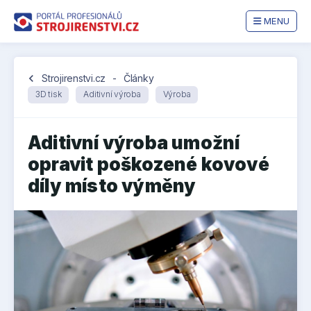
MENU
chevron_left
Strojirenstvi.cz
-
Články
3D tisk
Aditivní výroba
Výroba
Aditivní výroba umožní
opravit poškozené kovové
díly místo výměny