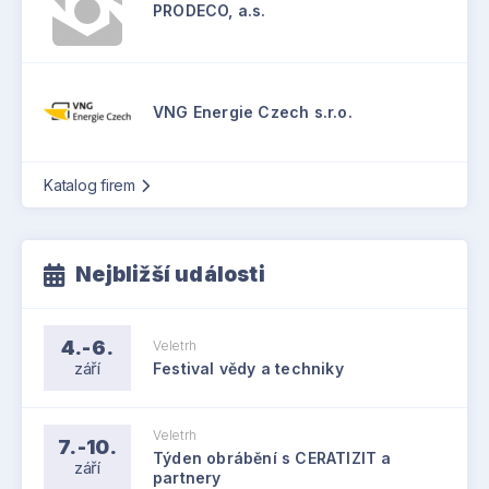
PRODECO, a.s.
VNG Energie Czech s.r.o.
Katalog firem
Nejbližší události
4.-6.
Veletrh
září
Festival vědy a techniky
Veletrh
7.-10.
Týden obrábění s CERATIZIT a
září
partnery