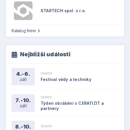
STARTECH spol. s r.o.
Katalog firem
Nejbližší události
4.-6.
Veletrh
září
Festival vědy a techniky
Veletrh
7.-10.
Týden obrábění s CERATIZIT a
září
partnery
8.-10.
Veletrh