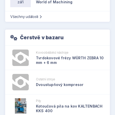
září
World of Machining
Všechny události
Čerstvě v bazaru
Kovoobráběcí nástroje
Tvrdokovové frézy WÜRTH ZEBRA 10
mm + 6 mm
Ostatní stroje
Dvoustupňový kompresor
Pily
Kotoučová pila na kov KALTENBACH
KKS 400