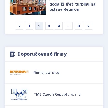
dodá již třetí turbínu na
ostrov Réunion
<
1
2
3
4
…
8
>
Doporučované firmy
Renishaw s.r.o.
TME Czech Republic s. r. o.