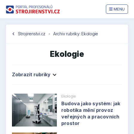
MENU
chevron_left
Strojirenstvi.cz
-
Archiv rubriky: Ekologie
Ekologie
Zobrazit rubriky
Ekologie
Budova jako systém: jak
robotika mění provoz
veřejných a pracovních
prostor