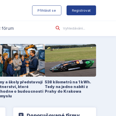
s
Přihlásit se
Registrovat
 fórum
my a školy představují
538 kilometrů na 1 kWh.
tnerství, které
Tedy na jedno nabití z
zhodne o budoucnosti
Prahy do Krakowa
ůmyslu
Doporučované firmy