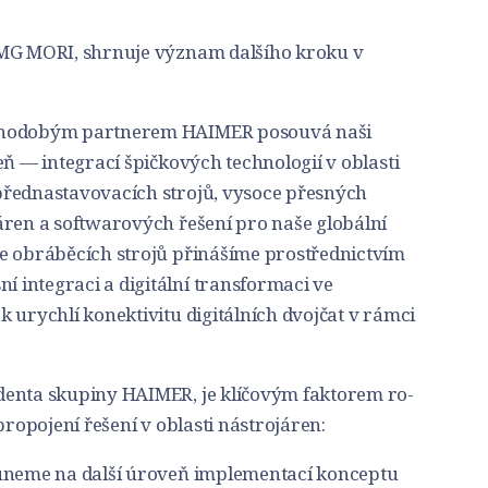
DMG MORI, shrnuje význam dalšího kroku v
ouhodobým partnerem HAIMER posouvá naši
eň — integrací špičkových technologií v oblasti
přednastavovacích strojů, vysoce přesných
áren a softwarových řešení pro naše globální
e obráběcích strojů přinášíme prostřednictvím
integraci a digitální transformaci ve
 urychlí konektivitu digitálních dvojčat v rámci
denta skupiny HAIMER, je klíčovým faktorem ro-
propojení řešení v oblasti nástrojáren:
suneme na další úroveň implementací konceptu