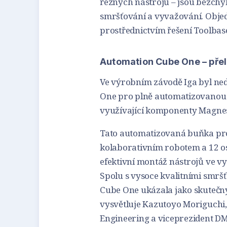
řezných nástrojů – jsou bezchy
smršťování a vyvažování. Objed
prostřednictvím řešení Toolbas
Automation Cube One – pře
Ve výrobním závodě Iga byl n
One pro plně automatizovanou m
využívající komponenty Magnesc
Tato automatizovaná buňka pro
kolaborativním robotem a 12 os
efektivní montáž nástrojů ve v
Spolu s vysoce kvalitními smrš
Cube One ukázala jako skutečn
vysvětluje Kazutoyo Moriguchi,
Engineering a viceprezident DM