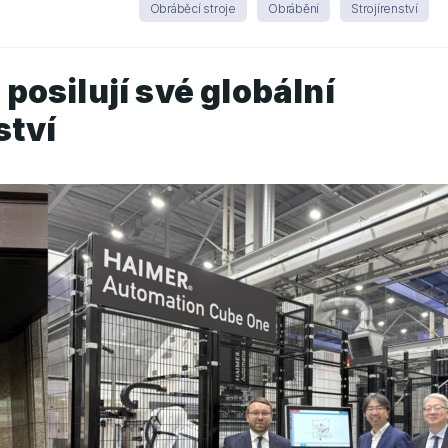
Obráběcí stroje
Obrábění
Strojírenství
osilují své globální
ství