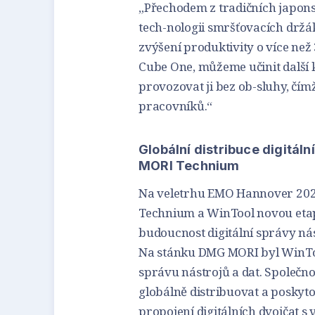
„Přechodem z tradičních japon
tech-nologii smršťovacích držá
zvýšení produktivity o více než
Cube One, můžeme učinit další 
provozovat ji bez ob-sluhy, čí
pracovníků.“
Globální distribuce digitá
MORI Technium
Na veletrhu EMO Hannover 202
Technium a WinTool novou etapu
budoucnost digitální správy nás
Na stánku DMG MORI byl WinTool
správu nástrojů a dat. Společ
globálně distribuovat a poskyt
propojení digitálních dvojčat s