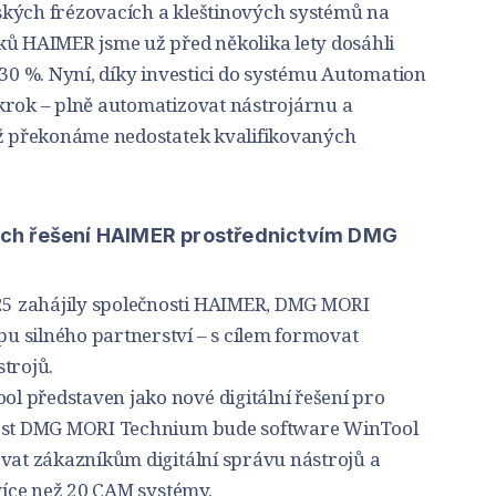
ských frézovacích a kleštinových systémů na
ků HAIMER jsme už před několika lety dosáhli
 30 %. Nyní, díky investici do systému Automation
krok – plně automatizovat nástrojárnu a
mž překonáme nedostatek kvalifikovaných
lních řešení HAIMER prostřednictvím DMG
5 zahájily společnosti HAIMER, DMG MORI
 silného partnerství – s cílem formovat
trojů.
 představen jako nové digitální řešení pro
nost DMG MORI Technium bude software WinTool
ovat zákazníkům digitální správu nástrojů a
 více než 20 CAM systémy.