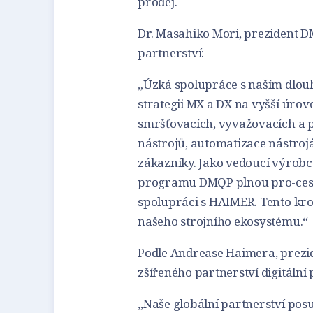
prodej.
Dr. Masahiko Mori, prezident 
partnerství:
„Úzká spolupráce s naším dl
strategii MX a DX na vyšší úrov
smršťovacích, vyvažovacích a 
nástrojů, automatizace nástroj
zákazníky. Jako vedoucí výrobc
programu DMQP plnou pro-cesní 
spolupráci s HAIMER. Tento krok
našeho strojního ekosystému.“
Podle Andrease Haimera, prezi
zšířeného partnerství digitální 
„Naše globální partnerství po