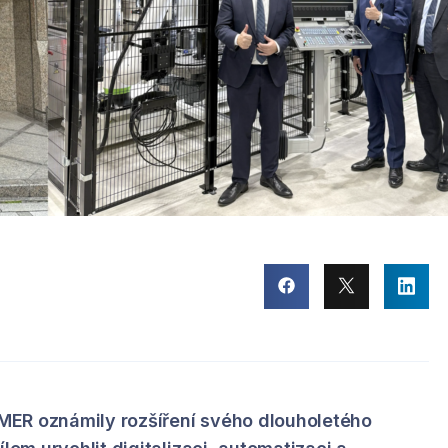
MER oznámily rozšíření svého dlouholetého