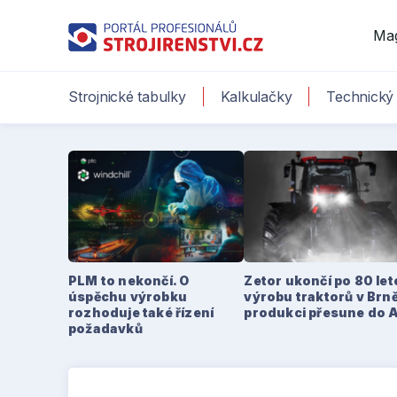
Ma
Strojnické tabulky
Kalkulačky
Technický 
PLM to nekončí. O
Zetor ukončí po 80 le
úspěchu výrobku
výrobu traktorů v Brně
rozhoduje také řízení
produkci přesune do 
požadavků