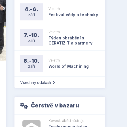
4.-6.
Veletrh
září
Festival vědy a techniky
Veletrh
7.-10.
Týden obrábění s
září
CERATIZIT a partnery
8.-10.
Veletrh
září
World of Machining
Všechny události
Čerstvě v bazaru
Kovoobráběcí nástroje
Tvrdokovové frézy