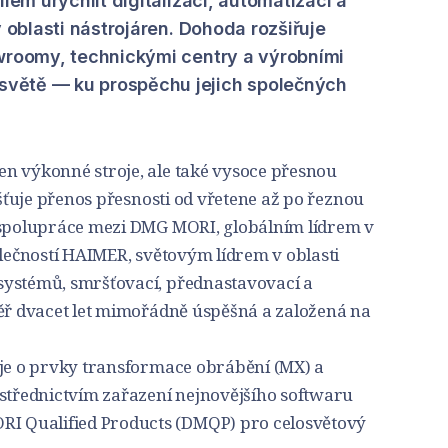
ílem urychlit digitalizaci, automatizaci a
v oblasti nástrojáren. Dohoda rozšiřuje
owroomy, technickými centry a výrobními
větě — ku prospěchu jejich společných
n výkonné stroje, ale také vysoce přesnou
išťuje přenos přesnosti od vřetene až po řeznou
 spolupráce mezi DMG MORI, globálním lídrem v
olečností HAIMER, světovým lídrem v oblasti
systémů, smršťovací, přednastavovací a
měř dvacet let mimořádně úspěšná a založená na
uje o prvky transformace obrábění (MX) a
ostřednictvím zařazení nejnovějšího softwaru
 Qualified Products (DMQP) pro celosvětový