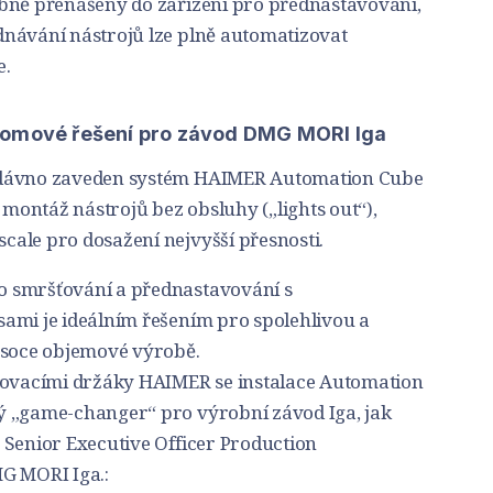
bně přenášeny do zařízení pro přednastavování,
návání nástrojů lze plně automatizovat
e.
lomové řešení pro závod DMG MORI Iga
edávno zaveden systém HAIMER Automation Cube
ontáž nástrojů bez obsluhy („lights out“),
ale pro dosažení nejvyšší přesnosti.
 smršťování a přednastavování s
ami je ideálním řešením pro spolehlivou a
ysoce objemové výrobě.
ťovacími držáky HAIMER se instalace Automation
ý „game-changer“ pro výrobní závod Iga, jak
 Senior Executive Officer Production
G MORI Iga.: