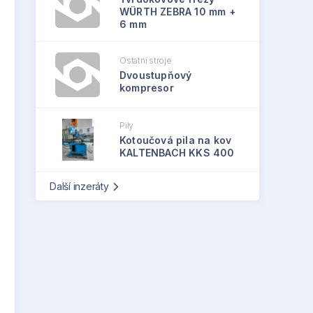
WÜRTH ZEBRA 10 mm +
6 mm
Ostatní stroje
Dvoustupňový
kompresor
Pily
Kotoučová pila na kov
KALTENBACH KKS 400
Další inzeráty