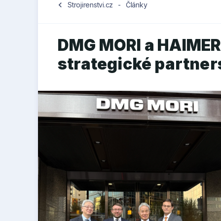
chevron_left
Strojirenstvi.cz
-
Články
DMG MORI a HAIMER p
strategické partner