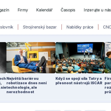
gazín
Firmy
Kalendář
Časopis
Inzerujte u ná
slovník
Strojírenský bazar
Nabídky práce
CNC
tech
Největší bariérou
Když se spojí síla Tatry a
Fir
,
robotizace dnes není
přesnost nástrojů ISCAR
par
Asie
technologie, ale
ro
nerozhodnost
pr