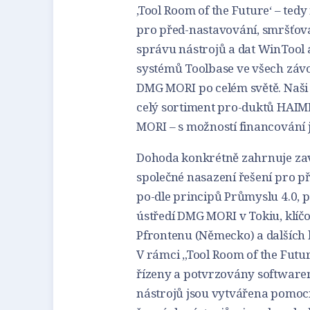
‚Tool Room of the Future‘ – ted
pro před-nastavování, smršťov
správu nástrojů a dat WinTool 
systémů Toolbase ve všech záv
DMG MORI po celém světě. Naši 
celý sortiment pro-duktů HAI
MORI – s možností financování j
Dohoda konkrétně zahrnuje zav
společné nasazení řešení pro p
po-dle principů Průmyslu 4.0,
ústředí DMG MORI v Tokiu, klíč
Pfrontenu (Německo) a dalších l
V rámci „Tool Room of the Futu
řízeny a potvrzovány softwarem
nástrojů jsou vytvářena pomocí