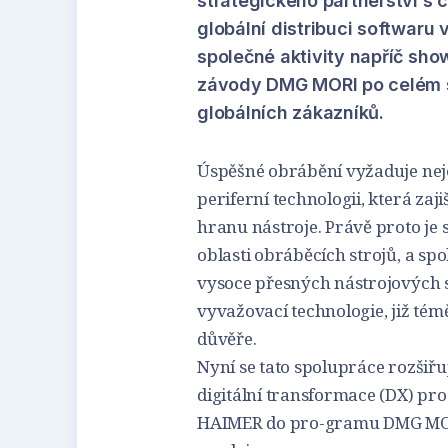
strategického partnerství s c
globální distribuci softwaru 
společné aktivity napříč sh
závody DMG MORI po celém s
globálních zákazníků.
Úspěšné obrábění vyžaduje neje
periferní technologii, která zaj
hranu nástroje. Právě proto je
oblasti obráběcích strojů, a sp
vysoce přesných nástrojových 
vyvažovací technologie, již té
důvěře.
Nyní se tato spolupráce rozšiř
digitální transformace (DX) pr
HAIMER do pro-gramu DMG MORI