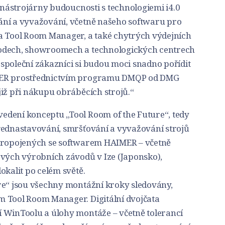
y nástrojárny budoucnosti s technologiemi i4.0
ání a vyvažování, včetně našeho softwaru pro
a Tool Room Manager, a také chytrých výdejních
odech, showroomech a technologických centrech
společní zákazníci si budou moci snadno pořídit
MER prostřednictvím programu DMQP od DMG
iž při nákupu obráběcích strojů.“
edení konceptu „Tool Room of the Future“, tedy
řednastavování, smršťování a vyvažování strojů
 propojených se softwarem HAIMER – včetně
ových výrobních závodů v Ize (Japonsko),
okalit po celém světě.
re“ jsou všechny montážní kroky sledovány,
 Tool Room Manager. Digitální dvojčata
 WinToolu a úlohy montáže – včetně tolerancí