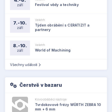
4.-6.
září
Festival vědy a techniky
Veletrh
7.-10.
Týden obrábění s CERATIZIT a
září
partnery
8.-10.
Veletrh
září
World of Machining
Všechny události
Čerstvě v bazaru
Kovoobráběcí nástroje
Tvrdokovové frézy WÜRTH ZEBRA 10
mm + 6 mm