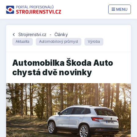
MENU
chevron_left
Strojirenstvi.cz
-
Články
Aktualita
Automobilový průmysl
Výroba
Automobilka Škoda Auto
chystá dvě novinky