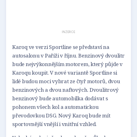
INZERCE
Karoq ve verzi Sportline se představí na
autosalonu v Paříži v říjnu. Benzinový dvoulitr
bude nejvýkonnějším motorem, který půjde v
Karoqu koupit. V nové variantě Sportline si
lidé budou moci vybrat ze čtyř motorů, dvou
benzinových a dvou naftových. Dvoulitrový
benzinový bude automobilka dodávat s
pohonem všech kol a automatickou
převodovkou DSG. Nový Karoq bude mít
sportovnější vnější i vnitřní vzhled.