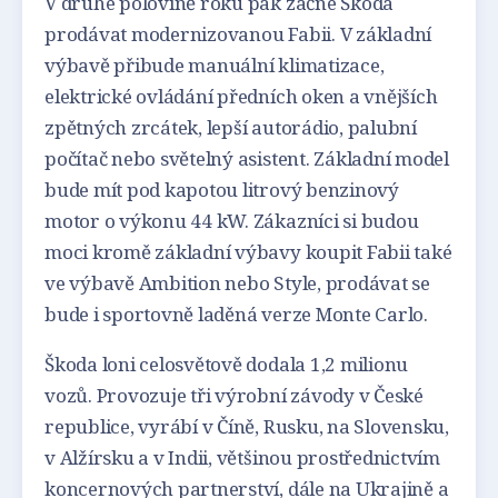
V druhé polovině roku pak začne Škoda
prodávat modernizovanou Fabii. V základní
výbavě přibude manuální klimatizace,
elektrické ovládání předních oken a vnějších
zpětných zrcátek, lepší autorádio, palubní
počítač nebo světelný asistent. Základní model
bude mít pod kapotou litrový benzinový
motor o výkonu 44 kW. Zákazníci si budou
moci kromě základní výbavy koupit Fabii také
ve výbavě Ambition nebo Style, prodávat se
bude i sportovně laděná verze Monte Carlo.
Škoda loni celosvětově dodala 1,2 milionu
vozů. Provozuje tři výrobní závody v České
republice, vyrábí v Číně, Rusku, na Slovensku,
v Alžírsku a v Indii, většinou prostřednictvím
koncernových partnerství, dále na Ukrajině a