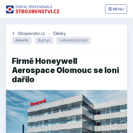
MENU
chevron_left
Strojirenstvi.cz
-
Články
Aktualita
Byznys
Letecký průmysl
Firmě Honeywell
Aerospace Olomouc se loni
dařilo