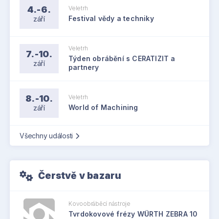
4.-6.
Veletrh
září
Festival vědy a techniky
Veletrh
7.-10.
Týden obrábění s CERATIZIT a
září
partnery
8.-10.
Veletrh
září
World of Machining
Všechny události
Čerstvě v bazaru
Kovoobráběcí nástroje
Tvrdokovové frézy WÜRTH ZEBRA 10