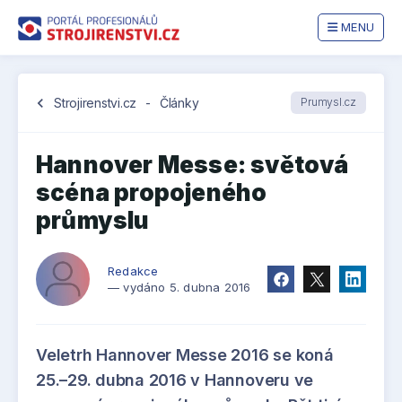
MENU
chevron_left
Strojirenstvi.cz
-
Články
Prumysl.cz
Hannover Messe: světová
scéna propojeného
průmyslu
Redakce
— vydáno 5. dubna 2016
Veletrh Hannover Messe 2016 se koná
25.–29. dubna 2016 v Hannoveru ve