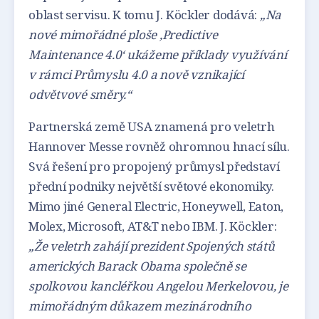
oblast servisu. K tomu J. Köckler dodává:
„Na
nové mimořádné ploše ‚Predictive
Maintenance 4.0‘ ukážeme příklady využívání
v rámci Průmyslu 4.0 a nově vznikající
odvětvové směry.“
Partnerská země USA znamená pro veletrh
Hannover Messe rovněž ohromnou hnací sílu.
Svá řešení pro propojený průmysl představí
přední podniky největší světové ekonomiky.
Mimo jiné General Electric, Honeywell, Eaton,
Molex, Microsoft, AT&T nebo IBM. J. Köckler:
„Že veletrh zahájí prezident Spojených států
amerických Barack Obama společně se
spolkovou kancléřkou Angelou Merkelovou, je
mimořádným důkazem mezinárodního