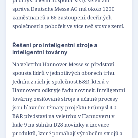
průmysl a lesní hospodářství). Veletržní
správa Deutsche Messe AG má okolo 1200
zaměstnanců a 66 zastoupení, dceřiných
společností a poboček ve více než stovce zemí.
Řešení pro inteligentní stroje a
inteligentní továrny
Na veletrhu Hannover Messe se představí
spousta lídrů v jednotlivých oborech trhu.
Jedním z nich je společnost B&R, která v
Hannoveru odkryje řadu novinek. Inteligentní
továrny, zesíťované stroje a účinné procesy
jsou hlavními tématy projektu Průmysl 4.0.
B&R představí na veletrhu v Hannoveru v
hale 9 na stánku D28 novinky a inovace
produktů, které pomáhají výrobcům strojů a