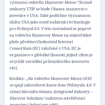
významu veletrhu Hannover Messe.“
Kromě
smlouvy TTIP se bude Obama zasazovat o
investice v USA. Také podtrhne významnou
úlohu USA jako země nabízející technologie
pro Průmysl 4.0. V této souvislosti se poprvé
na veletrhu Hannover Messe na mimořádné
ploše představí Industrial Internet
Consortium (IIC) založené v USA. IIC je
organizace s globální činností, jejímž cílem je
urychlit zavádění průmyslového internetu
věcí.
Köckler:
„Na veletrhu Hannover Messe 2016
se spojí celosvětové know-how Průmyslu 4.0. V
rámci hlavního tématu ‚Integrated Industry –
Discover Solutions‘ naleznou návštěvníci
propojená řešení pro větší