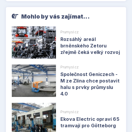
Mohlo by vás zajímat...
Prumysl.cz
Rozsáhlý areál
brněnského Zetoru
zřejmě čeká velký rozvoj
Prumysl.cz
Společnost Geniczech -
M ze Zlína chce postavit
halu s prvky průmyslu
4.0
Prumysl.cz
Ekova Electric opraví 65
tramvají pro Götteborg