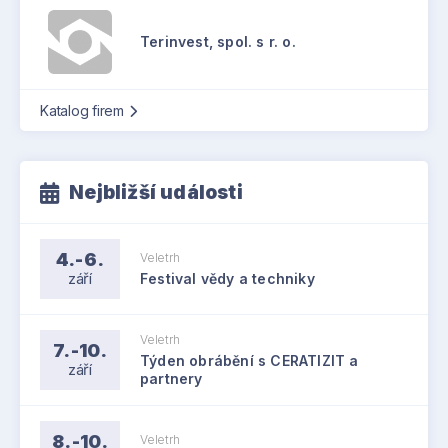
Terinvest, spol. s r. o.
Katalog firem
Nejbližší události
4.-6.
Veletrh
září
Festival vědy a techniky
Veletrh
7.-10.
Týden obrábění s CERATIZIT a
září
partnery
8.-10.
Veletrh