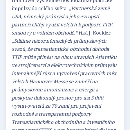
Hannover vyšle silné hospodářsko-politické
impulzy do celého světa.
„Partnerská země
USA, německý průmysl a jeho evropští
partneři chtějí využít veletrh k podpoře TTIP,
smlouvy o volném obchodě,“
říká J. Köckler.
„Sdílíme názor německých průmyslových
svazů, že transatlantická obchodní dohoda
TTIP může přinést na obou stranách Atlantiku
ve strojírenství a elektrotechnickém průmyslu
intenzivnější růst a vytvoření pracovních míst.
Veletrh Hannover Messe se zaměří na
průmyslovou automatizaci a energii a
poskytne dokonalý prostor pro asi 5 000
vystavovatelů ze 70 zemí pro projevení
rozhodné a transparentní podpory
Transatlantického obchodního a investičního