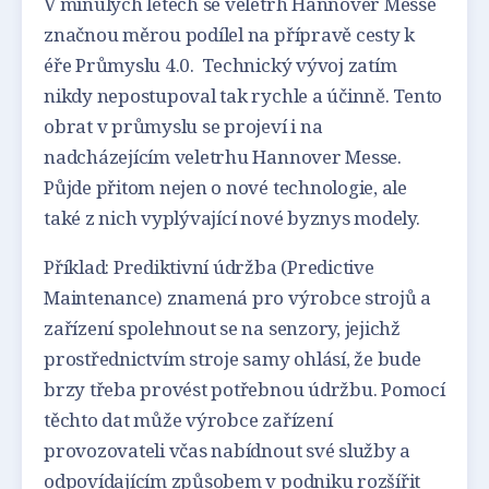
V minulých letech se veletrh Hannover Messe
značnou měrou podílel na přípravě cesty k
éře Průmyslu 4.0. Technický vývoj zatím
nikdy nepostupoval tak rychle a účinně. Tento
obrat v průmyslu se projeví i na
nadcházejícím veletrhu Hannover Messe.
Půjde přitom nejen o nové technologie, ale
také z nich vyplývající nové byznys modely.
Příklad: Prediktivní údržba (Predictive
Maintenance) znamená pro výrobce strojů a
zařízení spolehnout se na senzory, jejichž
prostřednictvím stroje samy ohlásí, že bude
brzy třeba provést potřebnou údržbu. Pomocí
těchto dat může výrobce zařízení
provozovateli včas nabídnout své služby a
odpovídajícím způsobem v podniku rozšířit