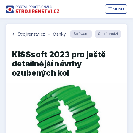
MENU
chevron_left
Strojirenstvi.cz
-
Články
Software
Strojírenství
KISSsoft 2023 pro ještě
detailnější návrhy
ozubených kol