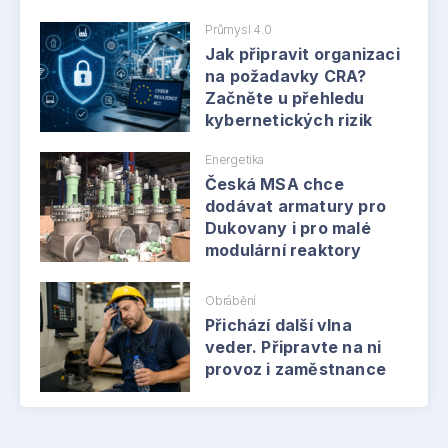
Průmysl 4.0
Jak připravit organizaci
na požadavky CRA?
Začněte u přehledu
kybernetických rizik
Energetika
Česká MSA chce
dodávat armatury pro
Dukovany i pro malé
modulární reaktory
Obrábění
Přichází další vlna
veder. Připravte na ni
provoz i zaměstnance