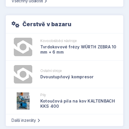
Všechny události
Čerstvě v bazaru
Kovoobráběcí nástroje
Tvrdokovové frézy WÜRTH ZEBRA 10
mm + 6 mm
Ostatní stroje
Dvoustupňový kompresor
Pily
Kotoučová pila na kov KALTENBACH
KKS 400
Další inzeráty