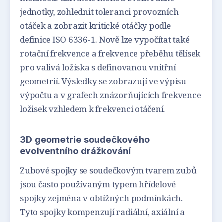
jednotky, zohlednit toleranci provozních
otáček a zobrazit kritické otáčky podle
definice ISO 6336-1. Nově lze vypočítat také
rotační frekvence a frekvence přeběhu tělísek
pro valivá ložiska s definovanou vnitřní
geometrií. Výsledky se zobrazují ve výpisu
výpočtu a v grafech znázorňujících frekvence
ložisek vzhledem k frekvenci otáčení.
3D geometrie soudečkového
evolventního drážkování
Zubové spojky se soudečkovým tvarem zubů
jsou často používaným typem hřídelové
spojky zejména v obtížných podmínkách.
Tyto spojky kompenzují radiální, axiální a