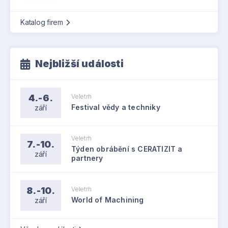
Katalog firem
Nejbližší události
4.-6.
Veletrh
září
Festival vědy a techniky
Veletrh
7.-10.
Týden obrábění s CERATIZIT a
září
partnery
8.-10.
Veletrh
září
World of Machining