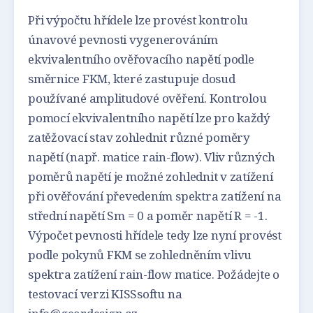
Při výpočtu hřídele lze provést kontrolu
únavové pevnosti vygenerováním
ekvivalentního ověřovacího napětí podle
směrnice FKM, které zastupuje dosud
používané amplitudové ověření. Kontrolou
pomocí ekvivalentního napětí lze pro každý
zatěžovací stav zohlednit různé poměry
napětí (např. matice rain-flow). Vliv různých
poměrů napětí je možné zohlednit v zatížení
při ověřování převedením spektra zatížení na
střední napětí Sm = 0 a poměr napětí R = -1.
Výpočet pevnosti hřídele tedy lze nyní provést
podle pokynů FKM se zohledněním vlivu
spektra zatížení rain-flow matice. Požádejte o
testovací verzi KISSsoftu na