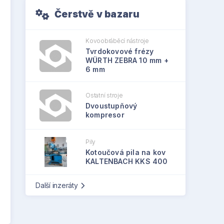
Čerstvě v bazaru
Kovoobráběcí nástroje
Tvrdokovové frézy
WÜRTH ZEBRA 10 mm +
6 mm
Ostatní stroje
Dvoustupňový
kompresor
Pily
Kotoučová pila na kov
KALTENBACH KKS 400
Další inzeráty