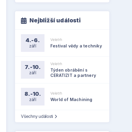
Nejbližší události
4.-6.
Veletrh
září
Festival vědy a techniky
Veletrh
7.-10.
Týden obrábění s
září
CERATIZIT a partnery
8.-10.
Veletrh
září
World of Machining
Všechny události