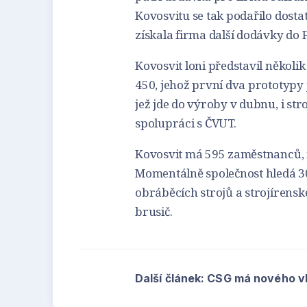
Kovosvitu se tak podařilo dostat
získala firma další dodávky do F
Kovosvit loni představil někol
450, jehož první dva prototypy 
jež jde do výroby v dubnu, i st
spolupráci s ČVUT.
Kovosvit má 595 zaměstnanců, m
Momentálně společnost hledá 3
obráběcích strojů a strojírenské
brusič.
Další článek: CSG má nového v