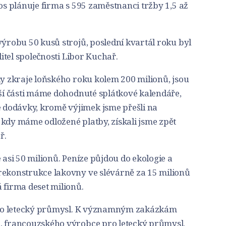
tos plánuje firma s 595 zaměstnanci tržby 1,5 až
výrobu 50 kusů strojů, poslední kvartál roku byl
ditel společnosti Libor Kuchař.
ly zkraje loňského roku kolem 200 milionů, jsou
tší části máme dohodnuté splátkové kalendáře,
dodávky, kromě výjimek jsme přešli na
 kdy máme odložené platby, získali jsme zpět
ř.
 asi 50 milionů. Peníze půjdou do ekologie a
rekonstrukce lakovny ve slévárně za 15 milionů
 firma deset milionů.
 pro letecký průmysl. K významným zakázkám
, francouzského výrobce pro letecký průmysl.