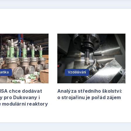
etika
Vzdělávání
SA chce dodávat
Analýza středního školství:
y pro Dukovany i
o strojařinu je pořád zájem
é modulární reaktory