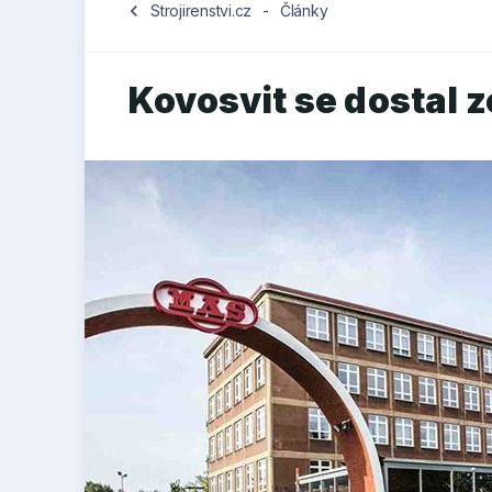
chevron_left
Strojirenstvi.cz
-
Články
Kovosvit se dostal z