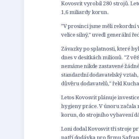
Kovosvit vyrobil 280 strojů. Le
1,6 miliardy korun.
"V prosinci jsme měli rekordní 
velice silný," uvedl generální ře
Závazky po splatnosti, které by
dnes v desítkách milionů. "Z vě
nemáme nikde zastavené žádné 
standardní dodavatelský vztah,
důvěru dodavatelů," řekl Kucha
Letos Kovosvit plánuje investice
hygieny práce. V únoru začala 
korun, do strojního vybavení dá
Loni dodal Kovosvit tři stroje
patří dodávka pro firmu Safran