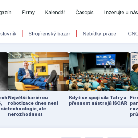
gazín
Firmy
Kalendář
Časopis
Inzerujte u ná
slovník
Strojírenský bazar
Nabídky práce
CNC
tech
Největší bariérou
Když se spojí síla Tatry a
Fir
,
robotizace dnes není
přesnost nástrojů ISCAR
par
Asie
technologie, ale
ro
nerozhodnost
pr