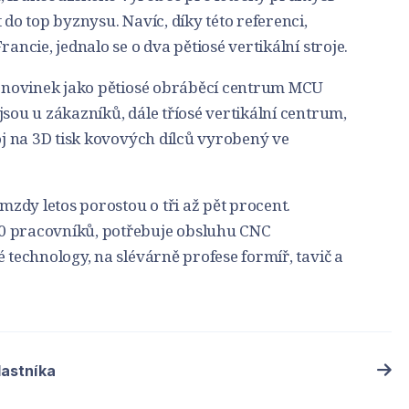
 do top byznysu. Navíc, díky této referenci,
rancie, jednalo se o dva pětiosé vertikální stroje.
ik novinek jako pětiosé obráběcí centrum MCU
jsou u zákazníků, dále tříosé vertikální centrum,
roj na 3D tisk kovových dílců vyrobený ve
zdy letos porostou o tři až pět procent.
0 pracovníků, potřebuje obsluhu CNC
 technology, na slévárně profese formíř, tavič a
lastníka