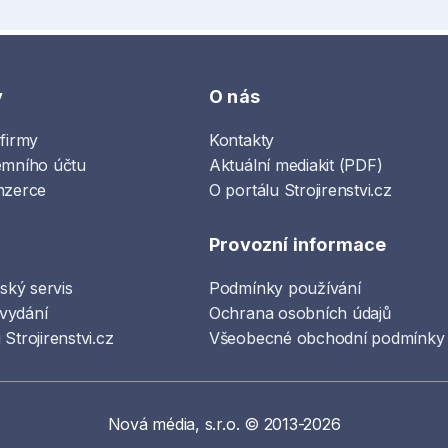
y
O nás
 firmy
Kontakty
emního účtu
Aktuální mediakit (PDF)
nzerce
O portálu Strojirenstvi.cz
Provozní informace
lský servis
Podmínky používání
vydání
Ochrana osobních údajů
Strojirenstvi.cz
Všeobecné obchodní podmínky
Nová média, s.r.o. © 2013-2026