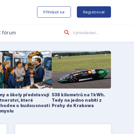
s
Přihlásit se
Registrovat
 fórum
my a školy představují
538 kilometrů na 1 kWh.
tnerství, které
Tedy na jedno nabití z
zhodne o budoucnosti
Prahy do Krakowa
ůmyslu