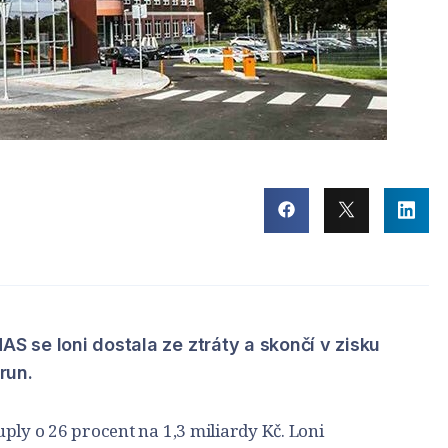
AS se loni dostala ze ztráty a skončí v zisku
run.
ply o 26 procent na 1,3 miliardy Kč. Loni