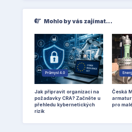
Mohlo by vás zajímat...
Průmysl 4.0
Energ
Jak připravit organizaci na
Česká M
požadavky CRA? Začněte u
armatur
přehledu kybernetických
pro mal
rizik