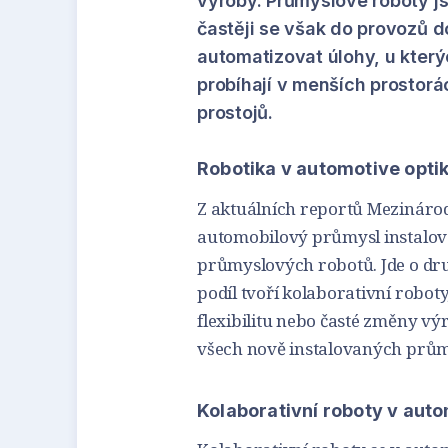
výroby. Průmyslové roboty j
častěji se však do provozů d
automatizovat úlohy, u kte
probíhají v menších prostorá
prostojů.
Robotika v automotive optik
Z aktuálních reportů Mezinárod
automobilový průmysl instalov
průmyslových robotů. Jde o druh
podíl tvoří kolaborativní robot
flexibilitu nebo časté změny vý
všech nově instalovaných prům
Kolaborativní roboty v au