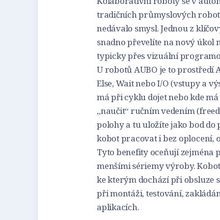
Kolaborativní roboty se v auto
tradičních průmyslových robot
nedávalo smysl. Jednou z klíčový
snadno převelíte na nový úkol n
typicky přes vizuální program
U robotů AUBO je to prostředí 
Else, Wait nebo I/O (vstupy a vý
má při cyklu dojet nebo kde má 
„naučit“ ručním vedením (free
polohy a tu uložíte jako bod d
kobot pracovat i bez oplocení,
Tyto benefity oceňují zejména
menšími sériemy výroby. Kobot t
ke kterým dochází při obsluze 
při montáži, testování, zakládá
aplikacích.