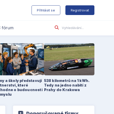
s
Přihlásit se
Registrovat
 fórum
my a školy představují
538 kilometrů na 1 kWh.
tnerství, které
Tedy na jedno nabití z
zhodne o budoucnosti
Prahy do Krakowa
ůmyslu
Doporučované firmy