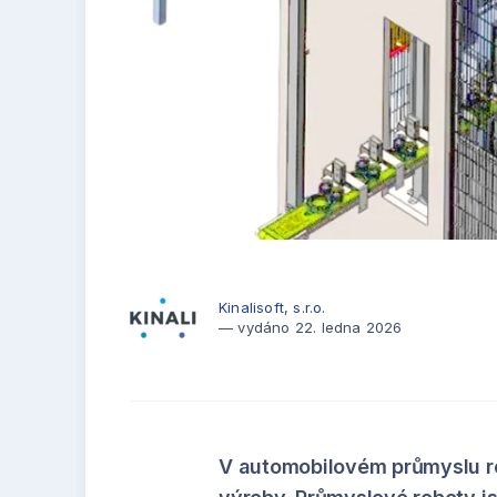
Kinalisoft, s.r.o.
— vydáno 22. ledna 2026
V automobilovém průmyslu roste