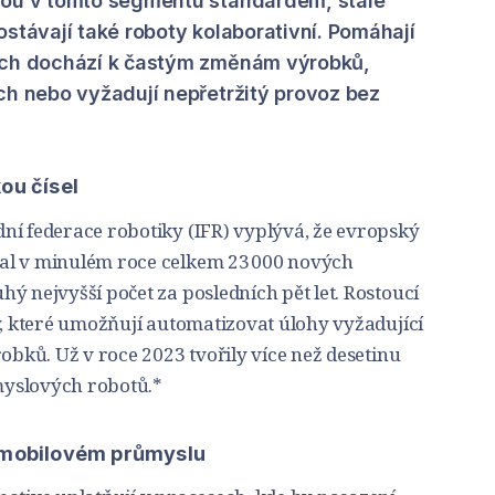
sou v tomto segmentu standardem, stále
ostávají také roboty kolaborativní. Pomáhají
rých dochází k častým změnám výrobků,
ch nebo vyžadují nepřetržitý provoz bez
ou čísel
ní federace robotiky (IFR) vyplývá, že evropský
al v minulém roce celkem 23 000 nových
ý nejvyšší počet za posledních pět let. Rostoucí
y, které umožňují automatizovat úlohy vyžadující
robků. Už v roce 2023 tvořily více než desetinu
yslových robotů.*
tomobilovém průmyslu