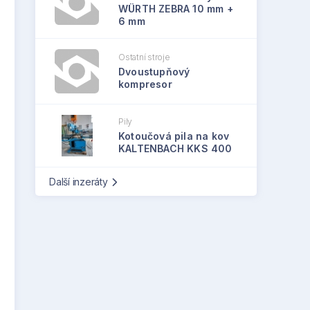
WÜRTH ZEBRA 10 mm +
6 mm
Ostatní stroje
Dvoustupňový
kompresor
Pily
Kotoučová pila na kov
KALTENBACH KKS 400
Další inzeráty