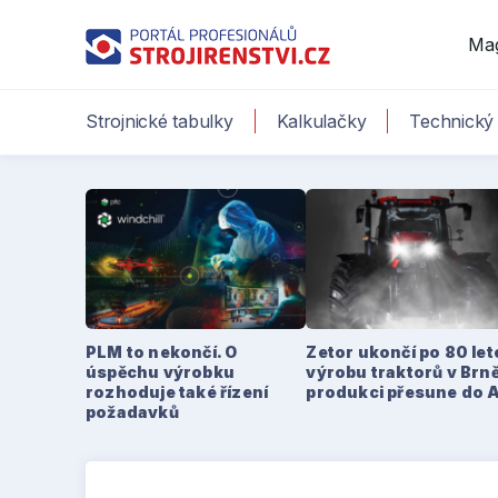
Ma
Strojnické tabulky
Kalkulačky
Technický 
PLM to nekončí. O
Zetor ukončí po 80 le
úspěchu výrobku
výrobu traktorů v Brně
rozhoduje také řízení
produkci přesune do 
požadavků