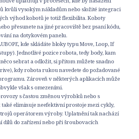
motive uplatňují v procesech, kde by nasazení
ů kvůli vysokým nákladům nebo složité integraci
ch výhod kobotů je totiž flexibilita. Koboty
ebo přesunete na jiné pracoviště bez psaní kódu,
ování na dotykovém panelu.
AUBOPE, kde skládáte bloky typu Move, Loop, If
stupy). Jednotlivé pozice robota, tedy body, kam
něco sebrat a odložit, si přitom můžete snadno
drive), kdy robota rukou navedete do požadované
o programu. Zároveň v některých aplikacích může
 obvykle však s omezeními.
 provozy s častou změnou výrobků nebo s
aké eliminuje neefektivní prostoje mezi cykly,
strojů operátorem výroby. Uplatnění tak nachází
ní dílů do zařízení nebo při šroubovacích