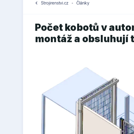
chevron_left
Strojirenstvi.cz
-
Články
Počet kobotů v auto
montáž a obsluhují t