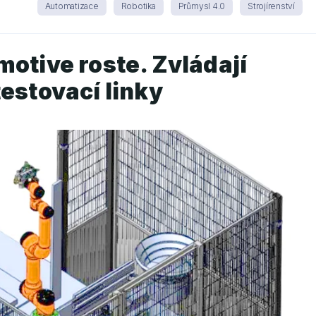
Automatizace
Robotika
Průmysl 4.0
Strojírenství
motive roste. Zvládají
estovací linky