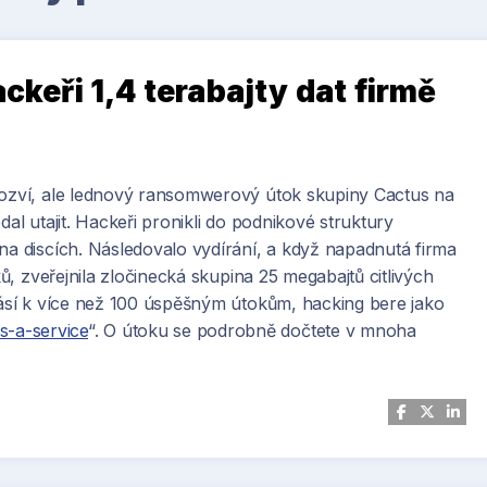
ackeři 1,4 terabajty dat firmě
edozví, ale lednový ransomwerový útok skupiny Cactus na
dal utajit. Hackeři pronikli do podnikové struktury
na discích. Následovalo vydírání, a když napadnutá firma
ků, zveřejnila zločinecká skupina 25 megabajtů citlivých
hlásí k více než 100 úspěšným útokům, hacking bere jako
-a-service
“. O útoku se podrobně dočtete v mnoha