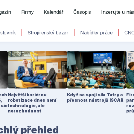
gazín
Firmy
Kalendář
Časopis
Inzerujte u ná
slovník
Strojírenský bazar
Nabídky práce
CNC
tech
Největší bariérou
Když se spojí síla Tatry a
Fir
,
robotizace dnes není
přesnost nástrojů ISCAR
par
Asie
technologie, ale
ro
nerozhodnost
pr
hlý přehled