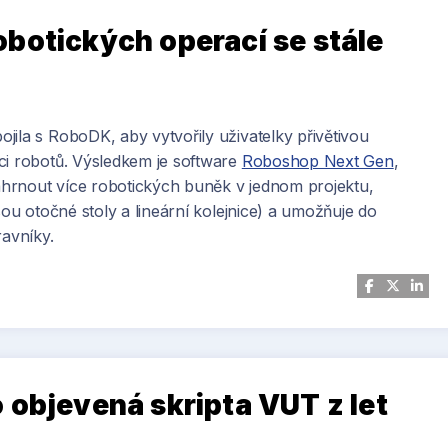
botických operací se stále
jila s RoboDK, aby vytvořily uživatelky přivětivou
ci robotů. Výsledkem je software
Roboshop Next Gen
,
hrnout více robotických buněk v jednom projektu,
sou otočné stoly a lineární kolejnice) a umožňuje do
ravníky.
 objevená skripta VUT z let