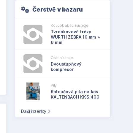
Čerstvě v bazaru
Kovoobráběcí nástroje
Tvrdokovové frézy
WÜRTH ZEBRA 10 mm +
6 mm
Ostatní stroje
Dvoustupňový
kompresor
Pily
Kotoučová pila na kov
KALTENBACH KKS 400
Další inzeráty