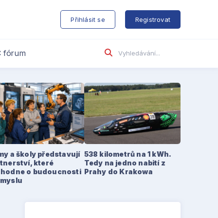
s
Přihlásit se
Registrovat
 fórum
my a školy představují
538 kilometrů na 1 kWh.
tnerství, které
Tedy na jedno nabití z
zhodne o budoucnosti
Prahy do Krakowa
ůmyslu