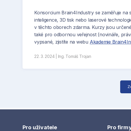
Konsorcium Brain4Industry se zaměřuje na so
inteligence, 3D tisk nebo laserové technolog
v těchto oborech zdarma. Kurzy jsou určené
také pro odbornou veřejnost (novináře, práv
vypsané, zjistíte na webu
Akademie Brain4In
22. 3. 2024
|
Ing. Tomáš Trojan
Foto: VUT, Václav Koníček
Z
Pro uživatele
Pro firm