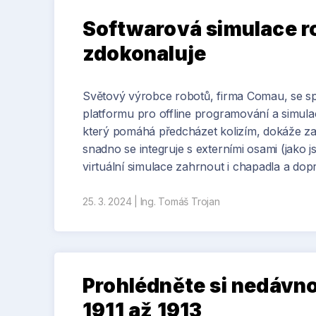
Softwarová simulace ro
zdokonaluje
Světový výrobce robotů, firma Comau, se spo
platformu pro offline programování a simula
který pomáhá předcházet kolizím, dokáže za
snadno se integruje s externími osami (jako j
virtuální simulace zahrnout i chapadla a dop
25. 3. 2024
|
Ing. Tomáš Trojan
Foto: Ostroj
Prohlédněte si nedávno
1911 až 1913