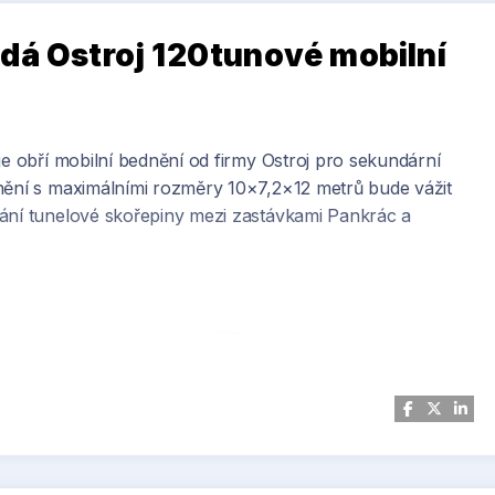
dá Ostroj 120tunové mobilní
je obří mobilní bednění od firmy Ostroj pro sekundární
dnění s maximálními rozměry 10×7,2×12 metrů bude vážit
vání tunelové skořepiny mezi zastávkami Pankrác a