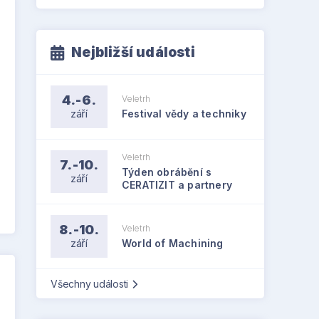
Nejbližší události
4.-6.
Veletrh
září
Festival vědy a techniky
Veletrh
7.-10.
Týden obrábění s
září
CERATIZIT a partnery
8.-10.
Veletrh
září
World of Machining
Všechny události