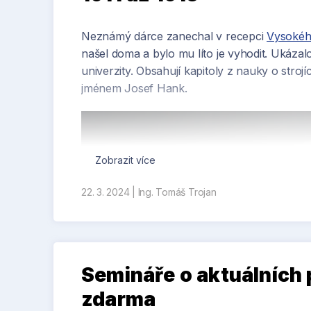
Neznámý dárce zanechal v recepci
Vysokéh
našel doma a bylo mu líto je vyhodit. Ukázal
univerzity. Obsahují kapitoly z nauky o stro
jménem Josef Hank.
Zobrazit více
22. 3. 2024
|
Ing. Tomáš Trojan
Semináře o aktuálních
zdarma