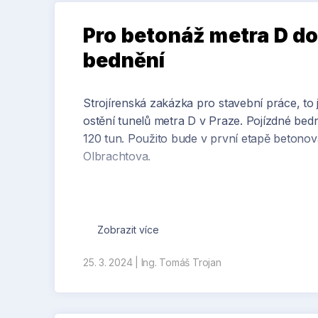
Pro betonáž metra D do
bednění
Strojírenská zakázka pro stavební práce, to 
ostění tunelů metra D v Praze. Pojízdné be
120 tun. Použito bude v první etapě betono
Olbrachtova.
Zobrazit více
25. 3. 2024
|
Ing. Tomáš Trojan