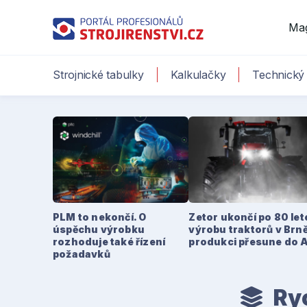
Ma
Strojnické tabulky
Kalkulačky
Technický 
PLM to nekončí. O
Zetor ukončí po 80 le
úspěchu výrobku
výrobu traktorů v Brně
rozhoduje také řízení
produkci přesune do 
požadavků
Ryc