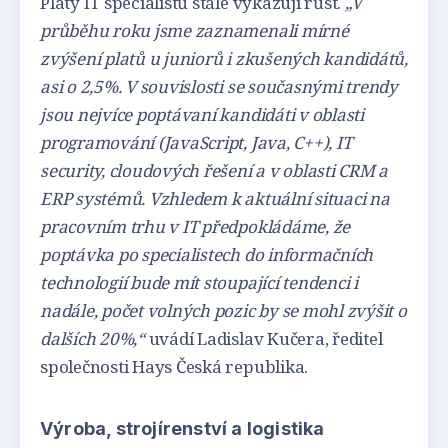
Platy IT specialistů stále vykazují růst.
„V
průběhu roku jsme zaznamenali mírné
zvýšení platů u juniorů i zkušených kandidátů,
asi o 2,5%. V souvislosti se současnými trendy
jsou nejvíce poptávaní kandidáti v oblasti
programování (JavaScript, Java, C++), IT
security, cloudových řešení a v oblasti CRM a
ERP systémů. Vzhledem k aktuální situaci na
pracovním trhu v IT předpokládáme, že
poptávka po specialistech do informačních
technologií bude mít stoupající tendenci i
nadále, počet volných pozic by se mohl zvýšit o
dalších 20%,“
uvádí Ladislav Kučera, ředitel
společnosti Hays Česká republika.
Výroba, strojírenství a logistika