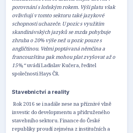
porovnání s loňským rokem. Výši platu však
ovlivňují v tomto sektoru také jazykové
schopnosti uchazeče. U pozic s využitím
skandinávských jazyků se mzda pohybuje
zhruba o 20% výše než u pozic pouze s
angličtinou. Velmi poptávaná němčina a
francouzština pak mohou plat zvyšovat až o
15%,“
uvádí Ladislav Kučera, ředitel
společnosti Hays ČR.
Stavebnictví a reality
Rok 2016 se i nadále nese na příznivé vlně
investic do developmentu a přidruženého
stavebního sektoru. Finance do České
republiky proudí zejména z institučních a