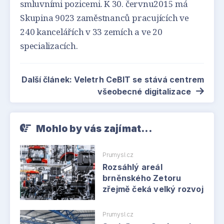
smluvními pozicemi. K 30. červnu2015 má
Skupina 9023 zaměstnanců pracujících ve
240 kancelářích v 33 zemích a ve 20
specializacích.
Další článek: Veletrh CeBIT se stává centrem
všeobecné digitalizace
Mohlo by vás zajímat...
Prumysl.cz
Rozsáhlý areál
brněnského Zetoru
zřejmě čeká velký rozvoj
Prumysl.cz