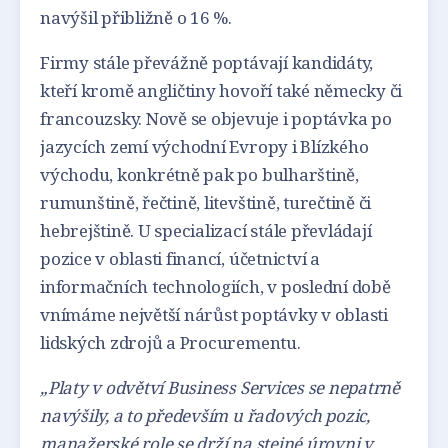
navýšil přibližně o 16 %.
Firmy stále převážně poptávají kandidáty,
kteří kromě angličtiny hovoří také německy či
francouzsky. Nově se objevuje i poptávka po
jazycích zemí východní Evropy i Blízkého
východu, konkrétně pak po bulharštině,
rumunštině, řečtině, litevštině, turečtině či
hebrejštině. U specializací stále převládají
pozice v oblasti financí, účetnictví a
informačních technologiích, v poslední době
vnímáme největší nárůst poptávky v oblasti
lidských zdrojů a Procurementu.
„Platy v odvětví Business Services se nepatrně
navýšily, a to především u řadových pozic,
manažerské role se drží na stejné úrovni v