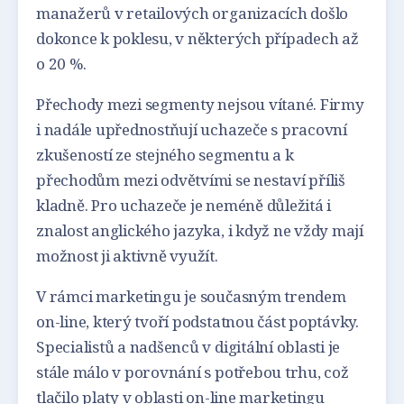
manažerů v retailových organizacích došlo
dokonce k poklesu, v některých případech až
o 20 %.
Přechody mezi segmenty nejsou vítané. Firmy
i nadále upřednostňují uchazeče s pracovní
zkušeností ze stejného segmentu a k
přechodům mezi odvětvími se nestaví příliš
kladně. Pro uchazeče je neméně důležitá i
znalost anglického jazyka, i když ne vždy mají
možnost ji aktivně využít.
V rámci marketingu je současným trendem
on-line, který tvoří podstatnou část poptávky.
Specialistů a nadšenců v digitální oblasti je
stále málo v porovnání s potřebou trhu, což
tlačilo platy v oblasti on-line marketingu