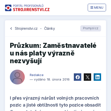
MENU
chevron_left
Strojirenstvi.cz
-
Články
Prumysl.cz
Průzkum: Zaměstnavatelé
u nás platy výrazně
nezvyšují
Redakce
— vydáno 18. února 2016
I přes výrazný nárůst volných pracovních
pozic a jisté obtížnosti tyto pozice obsadit