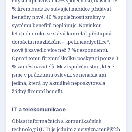
chystá upravovat 42% společností, dalších 18
% firem bude ke stávající nabídce přidávat
benefity nové. 40 % společností změny v
systému benefitů neplánuje. Novinkou
letošního roku se stává kancelář přístupná
domácím mazlíčkům – „petfriendlyoffice“,
nově ji zavedlo více než 7 % respondentů.
Oproti tomu firemní školku poskytují pouze 3
% zaměstnavatelů. Mezi společnostmi, které
jsme v průzkumu oslovili, se nenašla ani
jediná, která by aktuálně neposkytovala
žádný firemní benefit.
IT a telekomunikace
Oblast informačních a komunikačních
technologií (ICT) je jedním z nejvýznamnějších