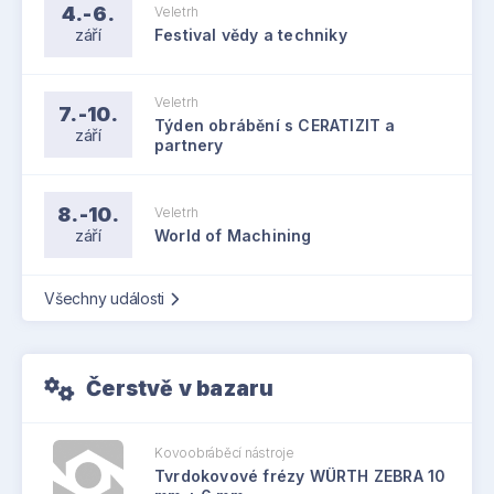
4.-6.
Veletrh
září
Festival vědy a techniky
Veletrh
7.-10.
Týden obrábění s CERATIZIT a
září
partnery
8.-10.
Veletrh
září
World of Machining
Všechny události
Čerstvě v bazaru
Kovoobráběcí nástroje
Tvrdokovové frézy WÜRTH ZEBRA 10