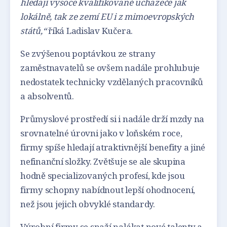
hledají vysoce kvalifikované uchazeče jak
lokálně, tak ze zemí EU i z mimoevropských
států,“
říká Ladislav Kučera.
Se zvýšenou poptávkou ze strany
zaměstnavatelů se ovšem nadále prohlubuje
nedostatek technicky vzdělaných pracovníků
a absolventů.
Průmyslové prostředí si i nadále drží mzdy na
srovnatelné úrovni jako v loňském roce,
firmy spíše hledají atraktivnější benefity a jiné
nefinanční složky. Zvětšuje se ale skupina
hodně specializovaných profesí, kde jsou
firmy schopny nabídnout lepší ohodnocení,
než jsou jejich obvyklé standardy.
Výrobní firmy se snaží nalákat nové talenty a