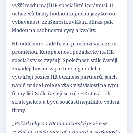
vyšší mzdu mají HR specialisté i právníci. U
uchazečů firmy hodnotí zejména jazykovou
vybavenost, zkušenosti, zvláštní důraz pak
kladou na osobnostní rysy a kvality.
HR oddělení v řadě firem prochází výraznou
proměnou. Kompetence i požadavky na HR
specialisty se zvyšují. Společnosti stále častěji
zavádějí business partnering model a
vytvářejí pozice HR business partnerů, jejich
náplň práce i role se však v závislosti na typu
firmy liší. Stále častěji se role HR stává rolí
strategickou a bývá součástí nejužšího vedení
firmy.
„Požadavky na HR manažerské pozice se
rozšiřují, spadá mezi ně i znalost a zkušenost s