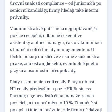
úrovní znalosti compliance – od juniorních po
seniorní kandidáty, firmy hledají také interní
právníky.
V administrativě patří mezi nejpoptávanější
pozice recepční, odborné i executive
asistentky a office manager, často v kombinaci
s finanční rolí či facility managementem. U
těchto pozic jsou klíčové získané zkušenosti a
praxe, znalost anglického, eventuelně jiného
jazyka a osobnostní předpoklady.
Platy u seniorních rolí rostly. Platy v oblasti
HR rostly především u pozic HR Business
Partner, u generalistů či na manažerských
pozicích, a to v průměru o 10 %. Finančně si
polepšili i interní právníci, zde firmy očekávají