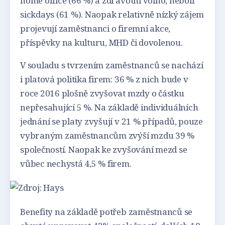
home office (66 %) a zdravotní volno, neboli
sickdays (61 %). Naopak relativně nízký zájem
projevují zaměstnanci o firemní akce,
příspěvky na kulturu, MHD či dovolenou.
V souladu s tvrzením zaměstnanců se nachází
i platová politika firem: 36 % z nich bude v
roce 2016 plošně zvyšovat mzdy o částku
nepřesahující 5 %. Na základě individuálních
jednání se platy zvyšují v 21 % případů, pouze
vybraným zaměstnancům zvýší mzdu 39 %
společností. Naopak ke zvyšování mezd se
vůbec nechystá 4,5 % firem.
Benefity na základě potřeb zaměstnanců se