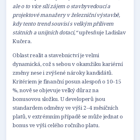
ale o to více sílí zájem o stavbyvedoucí a
projektové manažery v železniční výstavbě,
kdy tento trend souvisí s velkým přílivem
státních a unijních dotací,“
upřesňuje Ladislav
Kučera.
Oblast realit a stavebnictví je velmi
dynamická, což s sebou v okamžiku kariérní
změny nese i zvýšené nároky kandidátů.
Kritériem je finanční posun alespoň o 10–15
%, nově se objevuje velký důraz na
bonusovou složku. U developerů jsou
standardem odměny ve výši 2–4 měsíčních
platů, v extrémním případě se může jednat o
bonus ve výši celého ročního platu.