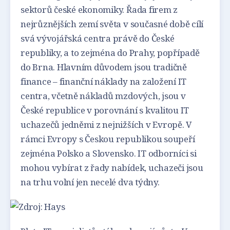
sektorů české ekonomiky. Řada firem z
nejrůznějších zemí světa v současné době cílí
svá vývojářská centra právě do České
republiky, a to zejména do Prahy, popřípadě
do Brna. Hlavním důvodem jsou tradičně
finance – finanční náklady na založení IT
centra, včetně nákladů mzdových, jsou v
České republice v porovnání s kvalitou IT
uchazečů jedněmi z nejnižších v Evropě. V
rámci Evropy s Českou republikou soupeří
zejména Polsko a Slovensko. IT odborníci si
mohou vybírat z řady nabídek, uchazeči jsou
na trhu volní jen necelé dva týdny.