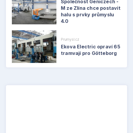
Společnost Geniczech -
M ze Zlína chce postavit
halu s prvky průmyslu
4.0
Prumysl.cz
Ekova Electric opraví 65
tramvají pro Götteborg