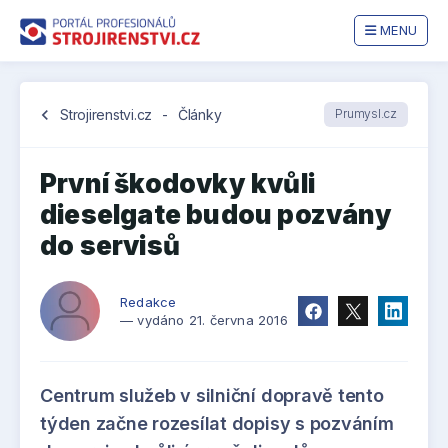
MENU
chevron_left
Strojirenstvi.cz
-
Články
Prumysl.cz
První škodovky kvůli
dieselgate budou pozvány
do servisů
Redakce
— vydáno 21. června 2016
Centrum služeb v silniční dopravě tento
týden začne rozesílat dopisy s pozváním