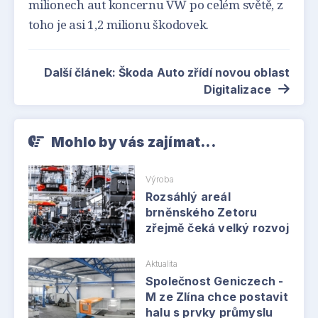
milionech aut koncernu VW po celém světě, z
toho je asi 1,2 milionu škodovek.
Další článek: Škoda Auto zřídí novou oblast
Digitalizace
Mohlo by vás zajímat...
Výroba
Rozsáhlý areál
brněnského Zetoru
zřejmě čeká velký rozvoj
Aktualita
Společnost Geniczech -
M ze Zlína chce postavit
halu s prvky průmyslu