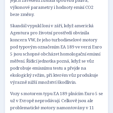
jejich zavedení zůstala spotřeba paliva,
výkonové parametry i hodnoty emisí CO2
beze změny.
Skandál vypukl loni v září, když americká
Agentura pro životní prostředí obvinila
koncern VW, že jeho turbodieselové motory
pod typovým označením EA 189 ve verzi Euro
5 jsou schopné obcházet homologační emisní
měření. Řídicí jednotka pozná, když se vůz
podrobuje emisnímu testu a přejde na
ekologický režim, při kterém vůz produkuje
výrazně nižší množství škodlivin.
Vozy s motorem typu EA 189 plnícím Euro 5 se
už v Evropě neprodávají. Celkově jsou ale
problematické motory namontovány v 11