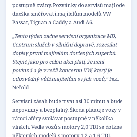
postupně zvány. Pozvánky do servisů mají ode
dneška směřovat i majitelům modelů VW
Passat, Tiguan a Caddy a Audi A6.
„
Tento týden začne servisní organizace MD,
Centrum služeb v silniční dopravě, rozesílat
dopisy první majitelům dotčených superbů.
Stejně jako pro celou akci platí, že není
povinná a je v režii koncernu VW, který je
odpovědný vůči majitelům svých vozů,“
řekl
Neřold.
Servisní zásah bude trvat asi 30 minut a bude
nepovinný a bezplatný. Škoda plánuje vozy v
rámci aféry svolávat postupně v několika
vlnách. Vedle vozů s motory 2,0 TDI se dotkne
některých modelů s motory 1,2 a 1,6 TDI.