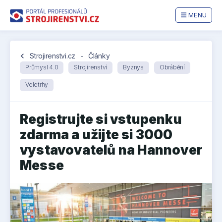
MENU
chevron_left
Strojirenstvi.cz
-
Články
Průmysl 4.0
Strojírenství
Byznys
Obrábění
Veletrhy
Registrujte si vstupenku
zdarma a užijte si 3000
vystavovatelů na Hannover
Messe