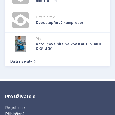
mm + 6 mm
Ostatní stroje
Dvoustupňový kompresor
Pily
Kotoučová pila na kov KALTENBACH
KKS 400
Další inzeráty
Pro uživatele
Registrace
Přihlášení