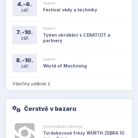
4.-6.
Veletrh
září
Festival vědy a techniky
Veletrh
7.-10.
Týden obrábění s CERATIZIT a
září
partnery
8.-10.
Veletrh
září
World of Machining
Všechny události
Čerstvě v bazaru
Kovoobráběcí nástroje
Tvrdokovové frézy WÜRTH ZEBRA 10