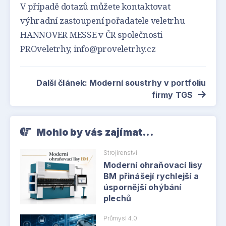
V případě dotazů můžete kontaktovat
výhradní zastoupení pořadatele veletrhu
HANNOVER MESSE v ČR společnosti
PROveletrhy, info@proveletrhy.cz
Další článek: Moderní soustrhy v portfoliu
firmy TGS
Mohlo by vás zajímat...
Strojírenství
Moderní ohraňovací lisy
BM přinášejí rychlejší a
úspornější ohýbání
plechů
Průmysl 4.0