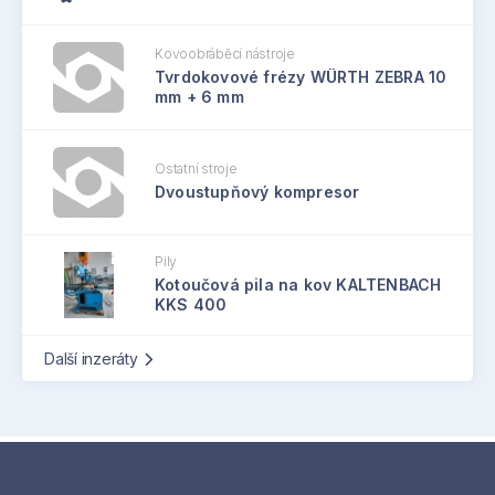
Kovoobráběcí nástroje
Tvrdokovové frézy WÜRTH ZEBRA 10
mm + 6 mm
Ostatní stroje
Dvoustupňový kompresor
Pily
Kotoučová pila na kov KALTENBACH
KKS 400
Další inzeráty