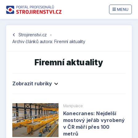
MENU
chevron_left
Strojirenstvi.cz
-
Archiv článků autora: Firemní aktuality
Firemní aktuality
Zobrazit rubriky
Manipulace
Konecranes: Nejdelší
mostový jeřáb vyrobený
v ČR měří přes 100
metrů