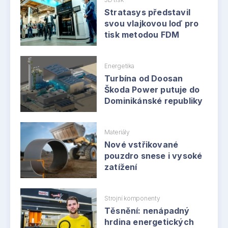
Stratasys představil
svou vlajkovou loď pro
tisk metodou FDM
Energetika
Turbína od Doosan
Škoda Power putuje do
Dominikánské republiky
Materiály
Nové vstřikované
pouzdro snese i vysoké
zatížení
Strojní komponenty
Těsnění: nenápadný
hrdina energetických