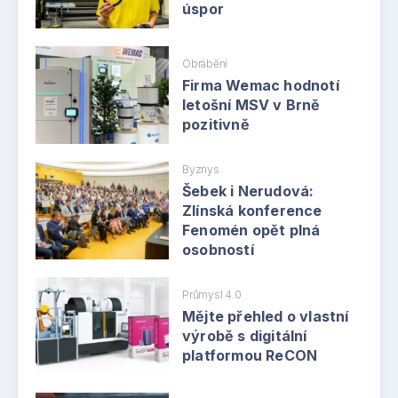
úspor
Obrábění
Firma Wemac hodnotí
letošní MSV v Brně
pozitivně
Byznys
Šebek i Nerudová:
Zlínská konference
Fenomén opět plná
osobností
Průmysl 4.0
Mějte přehled o vlastní
výrobě s digitální
platformou ReCON