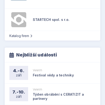
STARTECH spol. s r.o.
Katalog firem
Nejbližší události
4.-6.
Veletrh
září
Festival vědy a techniky
Veletrh
7.-10.
Týden obrábění s CERATIZIT a
září
partnery