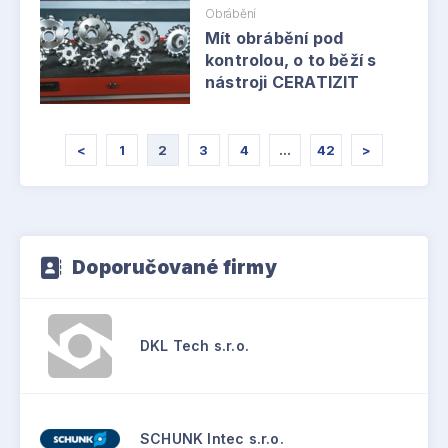
Obrábění
Mít obrábění pod
kontrolou, o to běží s
nástroji CERATIZIT
<
1
2
3
4
…
42
>
Doporučované firmy
DKL Tech s.r.o.
SCHUNK Intec s.r.o.