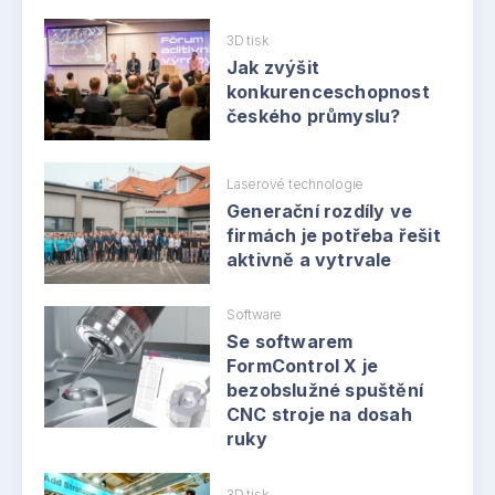
3D tisk
Jak zvýšit
konkurenceschopnost
českého průmyslu?
Laserové technologie
Generační rozdíly ve
firmách je potřeba řešit
aktivně a vytrvale
Software
Se softwarem
FormControl X je
bezobslužné spuštění
CNC stroje na dosah
ruky
3D tisk