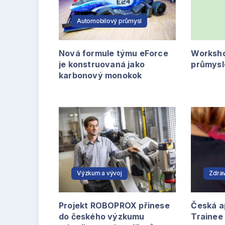
Automobilový průmysl
Nová formule týmu eForce
Workshop
je konstruovaná jako
průmysl
karbonový monokok
Výzkum a vývoj
Zdrav
Projekt ROBOPROX přinese
Česká a
do českého výzkumu
Trainee 