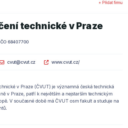
+ Přidat firmu
ení technické v Praze
IČO 68407700
cvut@cvut.cz
www.cvut.cz/
chnické v Praze (ČVUT) je významná česká technická
ážně v Praze, patří k největším a nejstarším technickým
opě. V současné době má ČVUT osm fakult a studuje na
ntů.