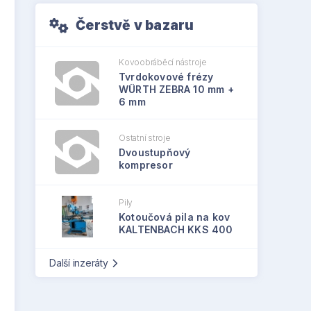
Čerstvě v bazaru
Kovoobráběcí nástroje
Tvrdokovové frézy
WÜRTH ZEBRA 10 mm +
6 mm
Ostatní stroje
Dvoustupňový
kompresor
Pily
Kotoučová pila na kov
KALTENBACH KKS 400
Další inzeráty