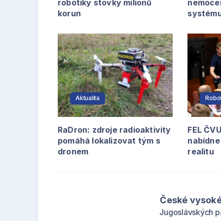
robotiky stovky milionů
nemoce
korun
systém
Aktualita
Robo
RaDron: zdroje radioaktivity
FEL ČVU
pomáhá lokalizovat tým s
nabídne 
dronem
realitu
České vysoké
Jugoslávských p