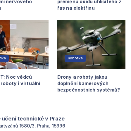
mi nervového
přeměnu oxidu uhličitého z
u
řas na elektřinu
tika
Robotika
T: Noc vědců
Drony a roboty jakou
roboty i virtuální
doplnění kamerových
bezpečnostních systémů?
 učení technické v Praze
artyzánů 1580/3, Praha, 15996