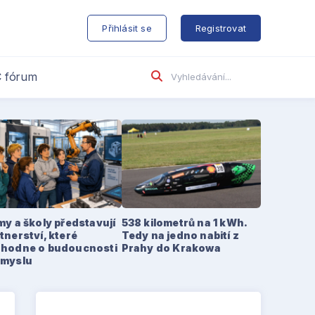
s
Přihlásit se
Registrovat
 fórum
my a školy představují
538 kilometrů na 1 kWh.
tnerství, které
Tedy na jedno nabití z
zhodne o budoucnosti
Prahy do Krakowa
ůmyslu