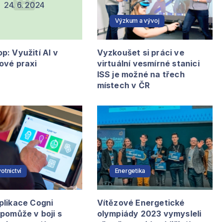
24. 6. 2024
Výzkum a vývoj
: Využití AI v
Vyzkoušet si práci ve
ové praxi
virtuální vesmírné stanici
ISS je možné na třech
místech v ČR
otnictví
Energetika
plikace Cogni
Vítězové Energetické
pomůže v boji s
olympiády 2023 vymysleli