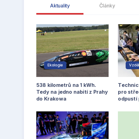
Aktuality
Články
Ekologie
Vzděl
538 kilometrů na 1 kWh.
Technic
Tedy na jedno nabití z Prahy
pro stř
do Krakowa
odpustí 