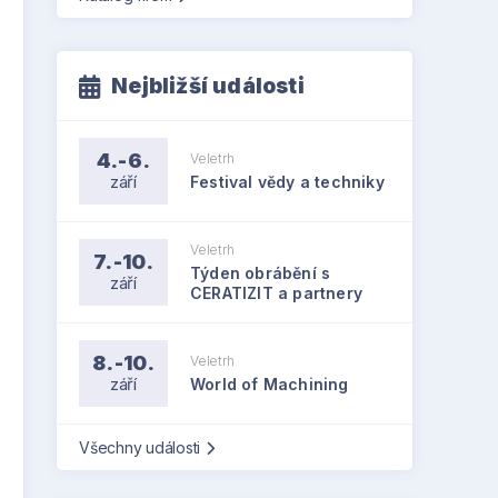
Nejbližší události
4.-6.
Veletrh
září
Festival vědy a techniky
Veletrh
7.-10.
Týden obrábění s
září
CERATIZIT a partnery
8.-10.
Veletrh
září
World of Machining
Všechny události