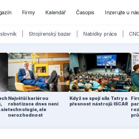
gazín
Firmy
Kalendář
Časopis
Inzerujte u ná
slovník
Strojírenský bazar
Nabídky práce
CNC
tech
Největší bariérou
Když se spojí síla Tatry a
Fir
,
robotizace dnes není
přesnost nástrojů ISCAR
par
Asie
technologie, ale
ro
nerozhodnost
pr