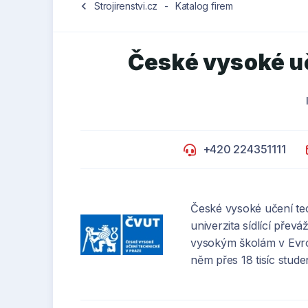
chevron_left
Strojirenstvi.cz
-
Katalog firem
České vysoké uč
+420 224351111
České vysoké učení te
univerzita sídlící přev
vysokým školám v Evr
něm přes 18 tisíc stude