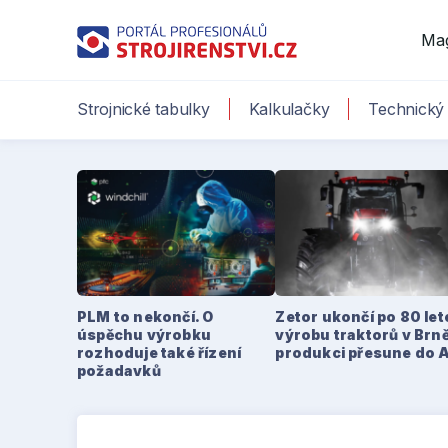
Ma
Strojnické tabulky
Kalkulačky
Technický 
PLM to nekončí. O
Zetor ukončí po 80 le
úspěchu výrobku
výrobu traktorů v Brně
rozhoduje také řízení
produkci přesune do 
požadavků