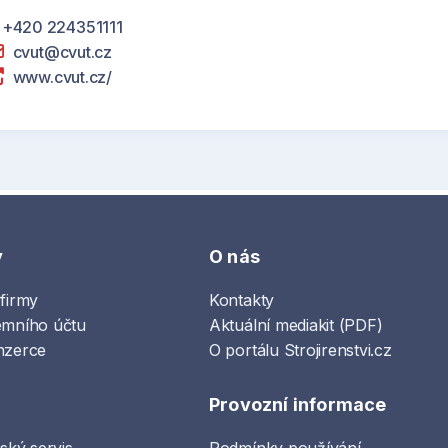
+420 224351111
cvut@cvut.cz
www.cvut.cz/
y
O nás
 firmy
Kontakty
emního účtu
Aktuální mediakit (PDF)
nzerce
O portálu Strojirenstvi.cz
Provozní informace