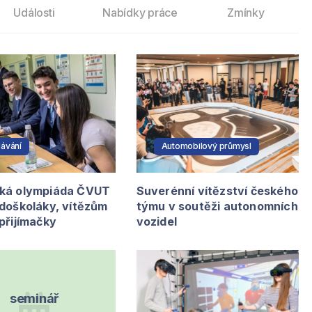
Události
Nabídky práce
Zmínky
ávání
Automobilový průmysl
ká olympiáda ČVUT
Suverénní vítězství českého
edoškoláky, vítězům
týmu v soutěži autonomních
přijímačky
vozidel
seminář