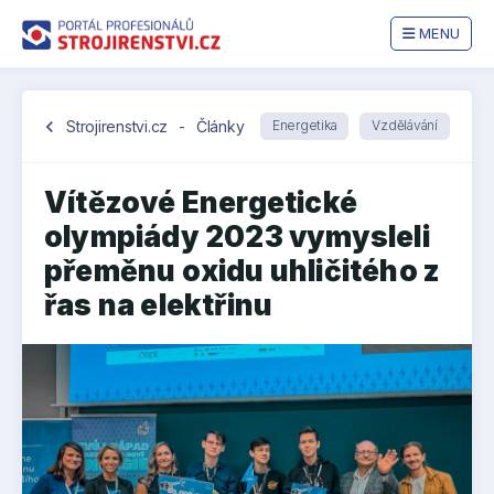
MENU
chevron_left
Strojirenstvi.cz
-
Články
Energetika
Vzdělávání
Vítězové Energetické
olympiády 2023 vymysleli
přeměnu oxidu uhličitého z
řas na elektřinu