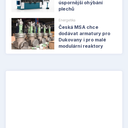
úspornější ohýbání
plechů
Energetika
Česká MSA chce
dodávat armatury pro
Dukovany i pro malé
modulární reaktory