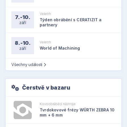
Veletrh
7.-10.
Týden obrábění s CERATIZIT a
září
partnery
8.-10.
Veletrh
září
World of Machining
Všechny události
Čerstvě v bazaru
Kovoobráběcí nástroje
Tvrdokovové frézy WÜRTH ZEBRA 10
mm + 6 mm