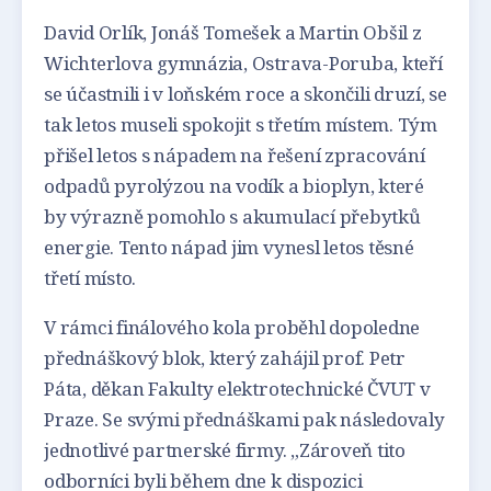
David Orlík, Jonáš Tomešek a Martin Obšil z
Wichterlova gymnázia, Ostrava-Poruba, kteří
se účastnili i v loňském roce a skončili druzí, se
tak letos museli spokojit s třetím místem. Tým
přišel letos s nápadem na řešení zpracování
odpadů pyrolýzou na vodík a bioplyn, které
by výrazně pomohlo s akumulací přebytků
energie. Tento nápad jim vynesl letos těsné
třetí místo.
V rámci finálového kola proběhl dopoledne
přednáškový blok, který zahájil prof. Petr
Páta, děkan Fakulty elektrotechnické ČVUT v
Praze. Se svými přednáškami pak následovaly
jednotlivé partnerské firmy. „Zároveň tito
odborníci byli během dne k dispozici