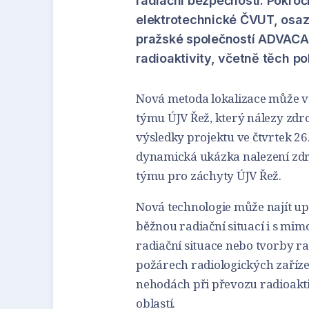
radiační bezpečnosti. Pokroč
elektrotechnické ČVUT, osaz
pražské společností ADVACA
radioaktivity, včetně těch p
Nová metoda lokalizace může v
týmu ÚJV Řež, který nálezy zdroj
výsledky projektu ve čtvrtek 26.
dynamická ukázka nalezení zdro
týmu pro záchyty ÚJV Řež.
Nová technologie může najít upl
běžnou radiační situací i s m
radiační situace nebo tvorby r
požárech radiologických zaříze
nehodách při převozu radioakt
oblastí.