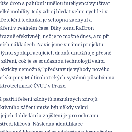
e dron s palubní umělou inteligencí využívat
é mobility, tedy zdroj hledat velmi rychle i v
Detekční technika je schopna zachytit a
e záření v reálném čase. Díky tomu RaDron
azně efektivněji, než je to možné dnes, a to při
cích nákladech. Navíc jsme v rámci projektu
í týmu spolupracujících dronů umožňuje přesně
j záření, což je se současnou technologií velmi
prakticky nemožné,“ představuje výhody nového
ucí skupiny Multirobotických systémů působící na
ektrotechnické ČVUT v Praze.
 patří i řešení záchytů neznámých zdrojů
aktivního záření může být někdy velmi
jejich dohledání a zajištění je pro ochranu
tředí klíčová. Následná identifikace
 případná likvidace už se odehrává v bezpečném