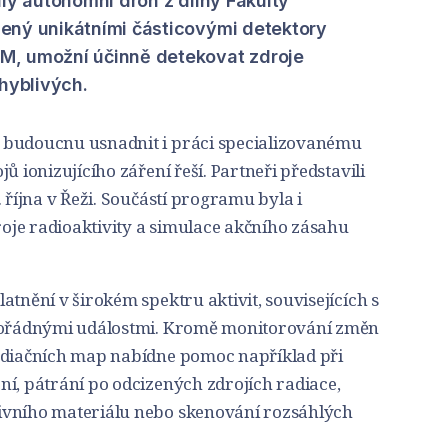
ilý autonomní dron z dílny Fakulty
ený unikátními částicovými detektory
M, umožní účinně detekovat zdroje
ohyblivých.
 budoucnu usnadnit i práci specializovanému
ů ionizujícího záření řeší. Partneři představili
 října v Řeži. Součástí programu byla i
je radioaktivity a simulace akčního zásahu
atnění v širokém spektru aktivit, souvisejících s
imořádnými událostmi. Kromě monitorování změn
adiačních map nabídne pomoc například při
ní, pátrání po odcizených zdrojích radiace,
ivního materiálu nebo skenování rozsáhlých