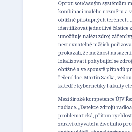
Oproti současným systémům můž
kombinaci malého rozměru a velk
obtížně přístupných terénech. „
identifikovat jednotlivé částic
umožňuje nalézt zdroj záření výr
nesrovnatelně nižších pořizova
prokázali, že možnost nasazen
lokalizovat i pohybující se zdro
obtížné a ve spoustě případů 
řešení doc. Martin Saska, vedo
katedře kybernetiky Fakulty el
Mezi široké kompetence ÚJV Řež
radiace. „Detekce zdrojů radio
problematická, přitom rychlost 
zdraví obyvatel a životního pros
radionuklidů, charakterizace a