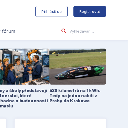
s
Přihlásit se
Registrovat
 fórum
my a školy představují
538 kilometrů na 1 kWh.
tnerství, které
Tedy na jedno nabití z
zhodne o budoucnosti
Prahy do Krakowa
ůmyslu