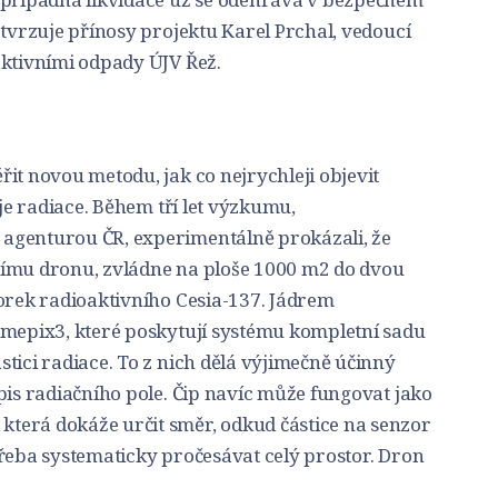
otvrzuje přínosy projektu Karel Prchal, vedoucí
aktivními odpady ÚJV Řež.
it novou metodu, jak co nejrychleji objevit
oje radiace. Během tří let výzkumu,
agenturou ČR, experimentálně prokázali, že
nímu dronu, zvládne na ploše 1000 m2 do dvou
zorek radioaktivního Cesia-137. Jádrem
imepix3, které poskytují systému kompletní sadu
tici radiace. To z nich dělá výjimečně účinný
pis radiačního pole. Čip navíc může fungovat jako
terá dokáže určit směr, odkud částice na senzor
třeba systematicky pročesávat celý prostor. Dron