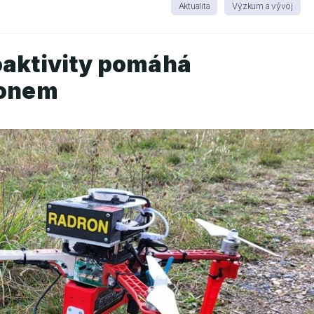
Aktualita
Výzkum a vývoj
oaktivity pomáhá
ronem