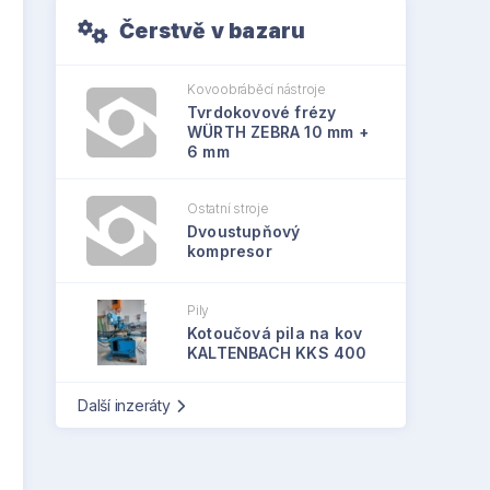
Čerstvě v bazaru
Kovoobráběcí nástroje
Tvrdokovové frézy
WÜRTH ZEBRA 10 mm +
6 mm
Ostatní stroje
Dvoustupňový
kompresor
Pily
Kotoučová pila na kov
KALTENBACH KKS 400
Další inzeráty