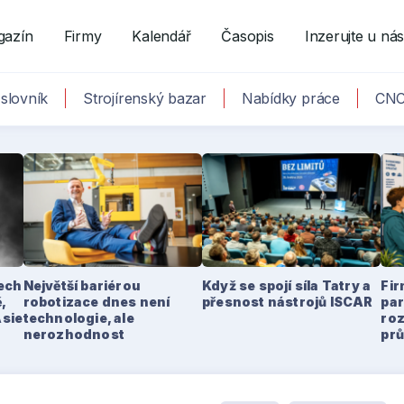
gazín
Firmy
Kalendář
Časopis
Inzerujte u ná
slovník
Strojírenský bazar
Nabídky práce
CNC
tech
Největší bariérou
Když se spojí síla Tatry a
Fir
,
robotizace dnes není
přesnost nástrojů ISCAR
par
Asie
technologie, ale
ro
nerozhodnost
pr