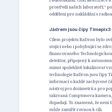
prostředí našich laboratoří,“ p
oddělení pro nakládání s radio
Jádrem jsou čipy Timepix3
Cílem projektu RaDron bylo ověř
stojící nebo i pohybující se zdr
financovaného Technologickou 
detektor, připojený k autonom
minut spolehlivě lokalizovat v
technologie RaDron jsou čipy T
informací o každé zachycené čás
nástroj pro dozimetrii a pro po
takzvaná Comptonova kamera, k
dopadají. To znamená, že není 
může zamířit rovnou k cíli.