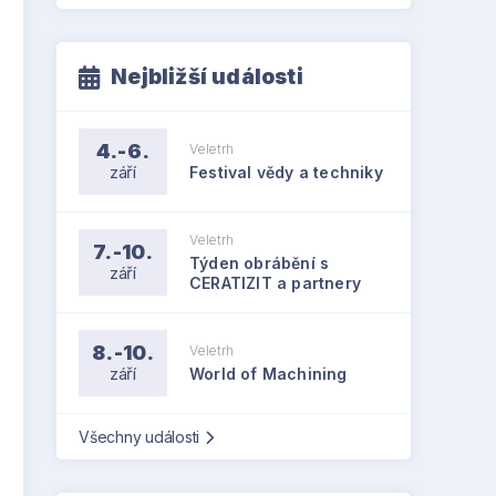
Nejbližší události
4.-6.
Veletrh
září
Festival vědy a techniky
Veletrh
7.-10.
Týden obrábění s
září
CERATIZIT a partnery
8.-10.
Veletrh
září
World of Machining
Všechny události