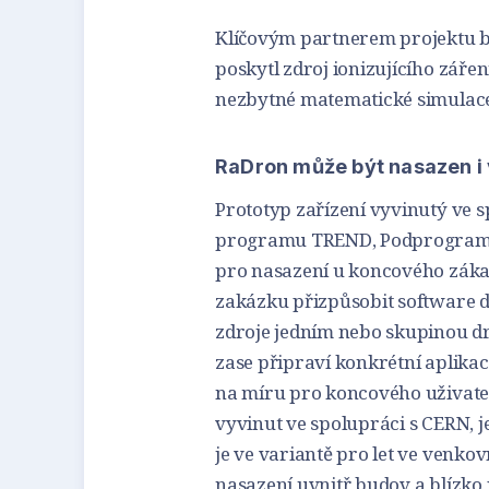
Klíčovým partnerem projektu by
poskytl zdroj ionizujícího zář
nezbytné matematické simulace 
RaDron může být nasazen i 
Prototyp zařízení vyvinutý ve 
programu TREND, Podprogram 1 „
pro nasazení u koncového záka
zakázku přizpůsobit software d
zdroje jedním nebo skupinou dr
zase připraví konkrétní aplikac
na míru pro koncového uživate
vyvinut ve spolupráci s CERN, 
je ve variantě pro let ve venko
nasazení uvnitř budov a blízko