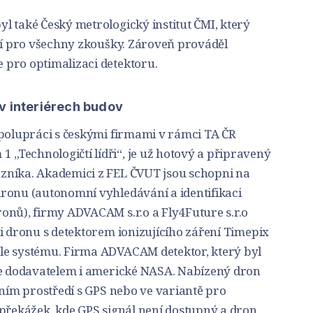
l také Český metrologický institut ČMI, který
ení pro všechny zkoušky. Zároveň prováděl
pro optimalizaci detektoru.
v interiérech budov
spolupráci s českými firmami v rámci TA ČR
Technologičtí lídři“, je už hotový a připravený
zníka. Akademici z FEL ČVUT jsou schopni na
ronu (autonomní vyhledávání a identifikaci
onů), firmy ADVACAM s.r.o a Fly4Future s.r.o
i dronu s detektorem ionizujícího záření Timepix
le systému. Firma ADVACAM detektor, který byl
je dodavatelem i americké NASA. Nabízený dron
vním prostředí s GPS nebo ve variantě pro
 překážek, kde GPS signál není dostupný a dron