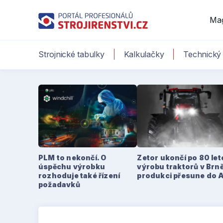
Ma
Strojnické tabulky
Kalkulačky
Technický 
PLM to nekončí. O
Zetor ukončí po 80 le
úspěchu výrobku
výrobu traktorů v Brně
rozhoduje také řízení
produkci přesune do 
požadavků