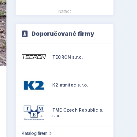
INZERCE
Doporučované firmy
TECRON s.r.o.
K2 atmitec s.r.o.
TME Czech Republic s.
r. o.
Katalog firem