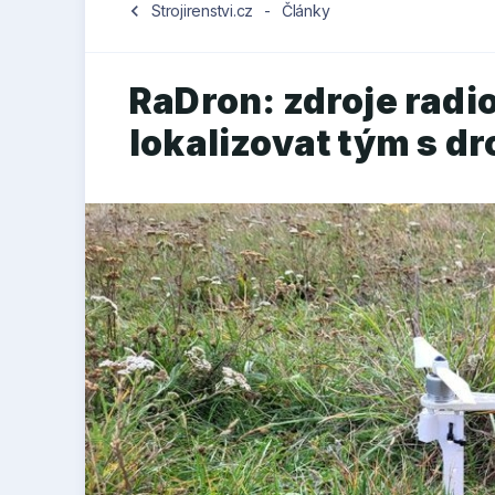
chevron_left
Strojirenstvi.cz
-
Články
RaDron: zdroje radi
lokalizovat tým s d