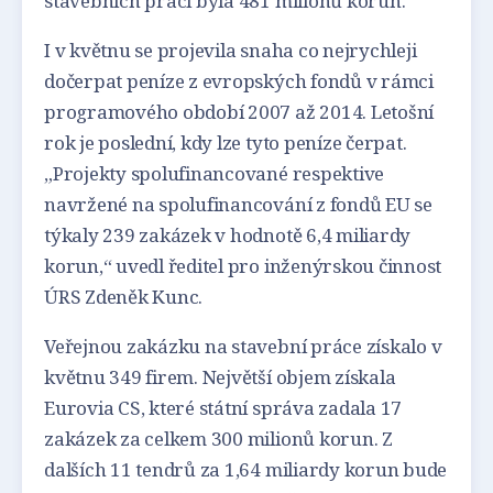
stavebních prací byla 481 milionů korun.
I v květnu se projevila snaha co nejrychleji
dočerpat peníze z evropských fondů v rámci
programového období 2007 až 2014. Letošní
rok je poslední, kdy lze tyto peníze čerpat.
„Projekty spolufinancované respektive
navržené na spolufinancování z fondů EU se
týkaly 239 zakázek v hodnotě 6,4 miliardy
korun,“ uvedl ředitel pro inženýrskou činnost
ÚRS Zdeněk Kunc.
Veřejnou zakázku na stavební práce získalo v
květnu 349 firem. Největší objem získala
Eurovia CS, které státní správa zadala 17
zakázek za celkem 300 milionů korun. Z
dalších 11 tendrů za 1,64 miliardy korun bude