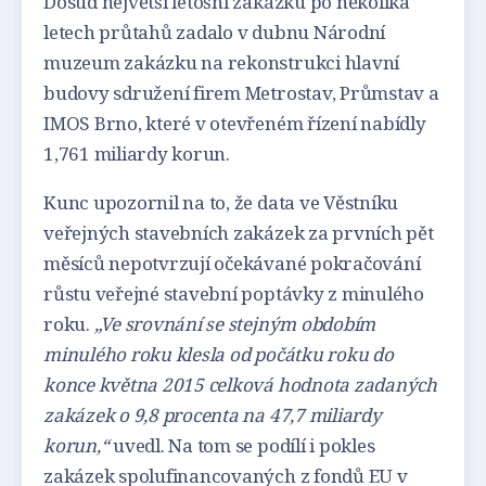
Dosud největší letošní zakázku po několika
letech průtahů zadalo v dubnu Národní
muzeum zakázku na rekonstrukci hlavní
budovy sdružení firem Metrostav, Průmstav a
IMOS Brno, které v otevřeném řízení nabídly
1,761 miliardy korun.
Kunc upozornil na to, že data ve Věstníku
veřejných stavebních zakázek za prvních pět
měsíců nepotvrzují očekávané pokračování
růstu veřejné stavební poptávky z minulého
roku.
„Ve srovnání se stejným obdobím
minulého roku klesla od počátku roku do
konce května 2015 celková hodnota zadaných
zakázek o 9,8 procenta na 47,7 miliardy
korun,“
uvedl. Na tom se podílí i pokles
zakázek spolufinancovaných z fondů EU v