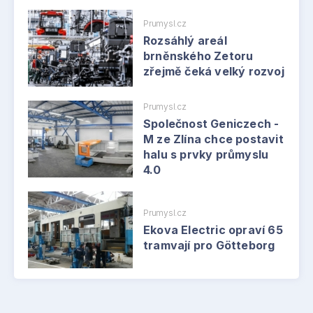
Prumysl.cz
Rozsáhlý areál
brněnského Zetoru
zřejmě čeká velký rozvoj
Prumysl.cz
Společnost Geniczech -
M ze Zlína chce postavit
halu s prvky průmyslu
4.0
Prumysl.cz
Ekova Electric opraví 65
tramvají pro Götteborg