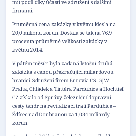
mít podíl díky účasti ve sdružení s dalšími
firmami.
Průměrná cena zakázky v květnu klesla na
20,0 milionu korun. Dostala se tak na 76,9
procenta průměrné velikosti zakázky v
květnu 2014.
V pátém měsíci byla zadaná letošní druhá
zakázka s cenou překračující miliardovou
hranici. Sdružení firem Eurovia CS, GJW
Praha, Chládek a Tintěra Pardubice a Hochtief
CZ získalo od Správy železniční dopravní
cesty tendr na revitalizaci trati Pardubice –
Ždírec nad Doubranou za 1,034 miliardy
korun.