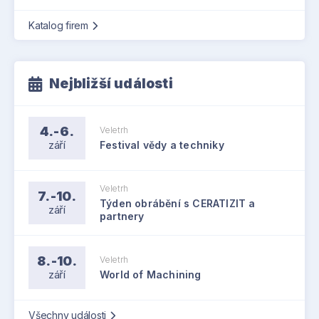
Katalog firem
Nejbližší události
4.-6.
Veletrh
září
Festival vědy a techniky
Veletrh
7.-10.
Týden obrábění s CERATIZIT a
září
partnery
8.-10.
Veletrh
září
World of Machining
Všechny události