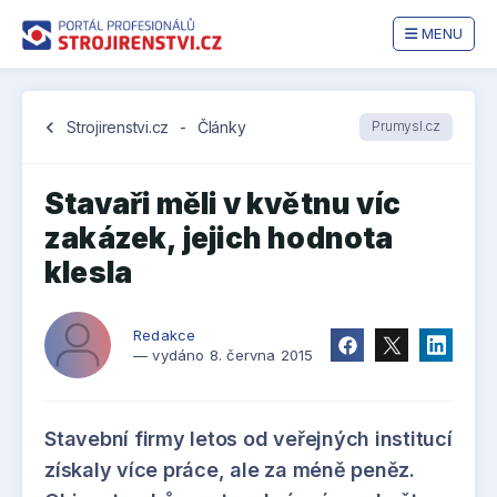
MENU
chevron_left
Strojirenstvi.cz
-
Články
Prumysl.cz
Stavaři měli v květnu víc
zakázek, jejich hodnota
klesla
Redakce
— vydáno 8. června 2015
Stavební firmy letos od veřejných institucí
získaly více práce, ale za méně peněz.