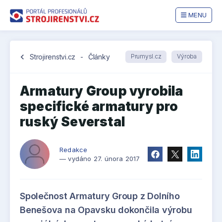
MENU
chevron_left
Strojirenstvi.cz
-
Články
Prumysl.cz
Výroba
Armatury Group vyrobila
specifické armatury pro
ruský Severstal
Redakce
— vydáno 27. února 2017
Společnost Armatury Group z Dolního
Benešova na Opavsku dokončila výrobu