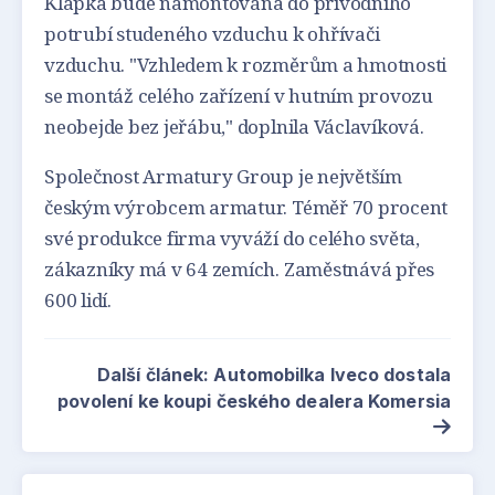
Klapka bude namontována do přívodního
potrubí studeného vzduchu k ohřívači
vzduchu. "Vzhledem k rozměrům a hmotnosti
se montáž celého zařízení v hutním provozu
neobejde bez jeřábu," doplnila Václavíková.
Společnost Armatury Group je největším
českým výrobcem armatur. Téměř 70 procent
své produkce firma vyváží do celého světa,
zákazníky má v 64 zemích. Zaměstnává přes
600 lidí.
Další článek: Automobilka Iveco dostala
povolení ke koupi českého dealera Komersia