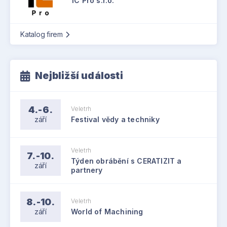
1C Pro s.r.o.
Katalog firem
Nejbližší události
4.-6.
Veletrh
září
Festival vědy a techniky
Veletrh
7.-10.
Týden obrábění s CERATIZIT a
září
partnery
8.-10.
Veletrh
září
World of Machining