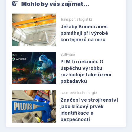
Mohlo by vás zajímat...
Transport a logistika
Jeřáby Konecranes
pomáhají při výrobě
kontejnerů na míru
Software
PLM to nekončí. O
úspěchu výrobku
rozhoduje také řízení
požadavků
Laserové technologie
Značení ve strojírenství
jako klíčový prvek
identifikace a
bezpečnosti