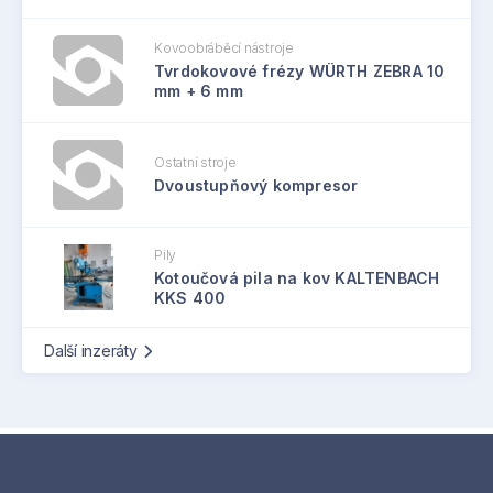
Kovoobráběcí nástroje
Tvrdokovové frézy WÜRTH ZEBRA 10
mm + 6 mm
Ostatní stroje
Dvoustupňový kompresor
Pily
Kotoučová pila na kov KALTENBACH
KKS 400
Další inzeráty