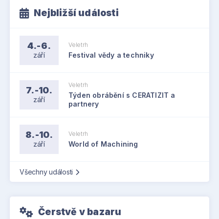
Nejbližší události
4.-6.
Veletrh
září
Festival vědy a techniky
Veletrh
7.-10.
Týden obrábění s CERATIZIT a
září
partnery
8.-10.
Veletrh
září
World of Machining
Všechny události
Čerstvě v bazaru