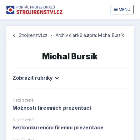
MENU
chevron_left
Strojirenstvi.cz
-
Archiv článků autora: Michal Bursík
Michal Bursík
Zobrazit rubriky
Nezařazené
Možnosti firemních prezentací
Nezařazené
Bezkonkurenční firemní prezentace
Nezařazené